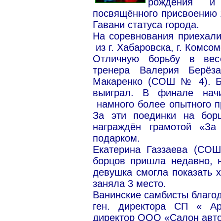
рождения и 
посвящённого присвоению 
Гавани статуса города.
На соревнования приехал
из г. Хабаровска, г. Комсом
Отличную борьбу в весе
тренера Валерия Берё
Макаренко (СОШ № 4). Бо
выиграл. В финале нач
намного более опытного п
За эти поединки на бор
награждён грамотой «З
подарком.
Екатерина Газзаева (СО
борцов пришла недавно, 
девушка смогла показать х
заняла 3 место.
Ванинские самбисты благо
ген. директора СП « Ар
директор ООО «Салон авто