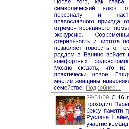
После того, как глава 
символический ключ о
персоналу и настоя
православного прихода о
отремонтированного поме
экскурсию. Современн
стерильность и чистота 
позволяет говорить о то
роддом в Ванино войдет 
комфортных родовспомог
Можно сказать, что из 
практически новое. Гля
многие женщины наверняк
семействе.
Подробнее...
29/01/09
С 16 
проходил Перв
боксу памяти 
Руслана Шайму
участие команд