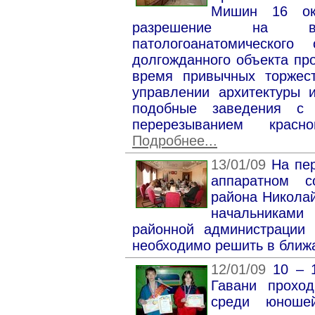
Мишин 16 ок
разрешение на в
патологоанатомического
долгожданного объекта пр
время привычных торжест
управлении архитектуры и
подобные заведения с
перерезыванием крас
Подробнее...
13/01/09
На пе
аппаратном с
района Никола
начальниками
районной администрации 
необходимо решить в бли
12/01/09
10 – 
Гавани прохо
среди юноше