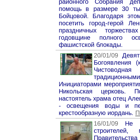
районного Собрания деп
помощь в размере 30 тыс
Бойцовой. Благодаря это
посетить город-герой Ле
праздничных торжества
годовщине полного ос
фашистской блокады.
20/01/09
Девятн
Богоявления (
Чистоводна
традиционны
Инициаторами мероприяти
Никольская церковь. П
настоятель храма отец Але
- освещения воды и п
крестообразную иордань.
П
16/01/09
Не 
строителей, 
Правительств