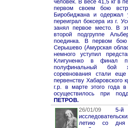
человек. В весе 41,5 кг в 
первом своем бою встре
Биробиджана и одержал 
переиграл боксера из г. У
занял первое место.
В э
второй подгруппе Альб
поединка. В первом бою
Серышево (Амурская облас
немного уступил предста
Клигуненко в финал пр
полуфинальный бой х
соревнования стали еще
первенству Хабаровского 
г.р. в марте этого года 
осуществилось при подд
ПЕТРОВ.
26/01/09
5-й вс
исследовательск
летию со дня 