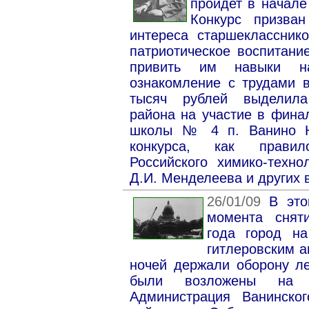
пройдет в начале
Конкурс призван
интереса старшеклассник
патриотическое воспитани
привить им навыки на
ознакомление с трудами в
тысяч рублей выделила
района на участие в фина
школы № 4 п. Ванино Ю
конкурса, как правил
Российского химико-техно
Д.И. Менделеева и других 
26/01/09
В это
момента снят
года город на
гитлеровским а
ночей держали оборону л
были возложены на 
Администрация Ванинско