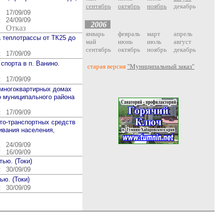
сентябрь
октябрь
ноябрь
декабрь
17/09/09
24/09/09
:
200
6
Отказ
январь
февраль
март
апрель
 теплотрассы от ТК25 до
май
июнь
июль
август
сентябрь
октябрь
ноябрь
декабрь
:
17/09/09
спорта в п. Ванино.
старая версия
"Муниципальный заказ"
:
17/09/09
 многоквартирных домах
го муниципального района
:
17/09/09
то-транспортных средств
ивания населения,
24/09/09
:
16/09/09
ью. (Токи)
:
30/09/09
ю. (Токи)
:
30/09/09