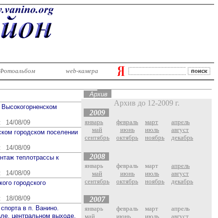
Фотоальбом
web-камера
Ар
хив
Архив до 12-2009 г.
в Высокогорненском
2009
январь
февраль
март
апрель
:
14/08/09
май
июнь
июль
август
ском городском поселении
сентябрь
октябрь
ноябрь
декабрь
:
14/08/09
2008
онтаж теплотрассы к
январь
февраль
март
апрель
:
14/08/09
май
июнь
июль
август
сентябрь
октябрь
ноябрь
декабрь
ого городского
:
18/08/09
2007
спорта в п. Ванино.
январь
февраль
март
апрель
але, центральном выходе,
май
июнь
июль
август