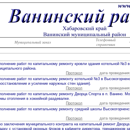
Телефонный
Муниципальный заказ
справочник
полнение работ по капитальному ремонту кровли здания котельной №3 
иципального района.
Протокол
дата проведения
полнение работ по капитальному ремонту котельной №3 в Высокогорнен
восстановление и усиление наружных стен здания).
Протокол
дата проведения
полнение работ по капитальному ремонту Дворца Спорта в п. Ванино. М
мы отопления в хоккейной раздевалке.
Протокол
дата проведения
полнение работ по капитальному ремонту средней школы Высокогорненск
Протокол
дата проведения
о заключения муниципального контракта на капитальный ремонт Дворца 
адку с установкой оконных блоков в кабинете директора, тренажерном з