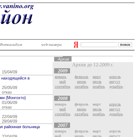
Фотоальбом
web-камера
Ар
хив
Архив до 12-2009 г.
2009
15/04/09
январь
февраль
март
апрель
, находящейся в
май
июнь
июль
август
сентябрь
октябрь
ноябрь
декабрь
25/05/09
отказ
ми (Монгохто)
2008
01/06/09
январь
февраль
март
апрель
отказ
май
июнь
июль
август
сентябрь
октябрь
ноябрь
декабрь
22/04/09
29/04/09
2007
ая районная больница
январь
февраль
март
апрель
май
июнь
июль
август
22/04/09