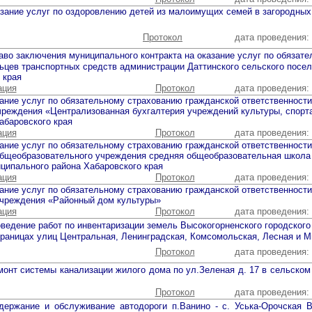
азание услуг по оздоровлению детей из малоимущих семей в загородных
Протокол
дата проведения:
аво заключения муниципального контракта на оказание услуг по обязат
ьцев транспортных средств администрации Даттинского сельского посе
 края
ация
Протокол
дата проведения:
ание услуг по обязательному страхованию гражданской ответственност
чреждения «Централизованная бухгалтерия учреждений культуры, спорт
абаровского края
ация
Протокол
дата проведения:
ание услуг по обязательному страхованию гражданской ответственност
бщеобразовательного учреждения средняя общеобразовательная школа
ципального района Хабаровского края
ация
Протокол
дата проведения:
ание услуг по обязательному страхованию гражданской ответственност
чреждения «Районный дом культуры»
ация
Протокол
дата проведения:
оведение работ по инвентаризации земель Высокогорненского городского
 границах улиц Центральная, Ленинградская, Комсомольская, Лесная и М
Протокол
дата проведения:
монт системы канализации жилого дома по ул.Зеленая д. 17 в сельском
Протокол
дата проведения:
держание и обслуживание автодороги п.Ванино - с. Уська-Орочская 