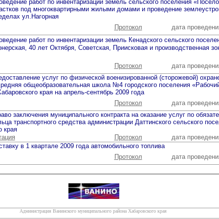
оведение работ по инвентаризации земель сельского поселения «Посело
астков под многоквартирными жилыми домами и проведение землеустро
еделах ул.Нагорная
Протокол
дата проведени
оведение работ по инвентаризации земель Кенадского сельского поселен
онерская, 40 лет Октября, Советская, Приисковая и производственная зо
Протокол
дата проведени
едоставление услуг по физической военизированной (сторожевой) охра
редняя общеобразовательная школа №4 городского поселения «Рабочи
абаровского края на апрель-сентябрь 2009 года
Протокол
дата проведени
аво заключения муниципального контракта на оказание услуг по обяза
ьца транспортного средства администрации Даттинского сельского пос
о края
тация
Протокол
дата проведени
ставку в 1 квартале 2009 года автомобильного топлива
Протокол
дата проведени
Администрация Ванинского муниципального района Хабаровского края