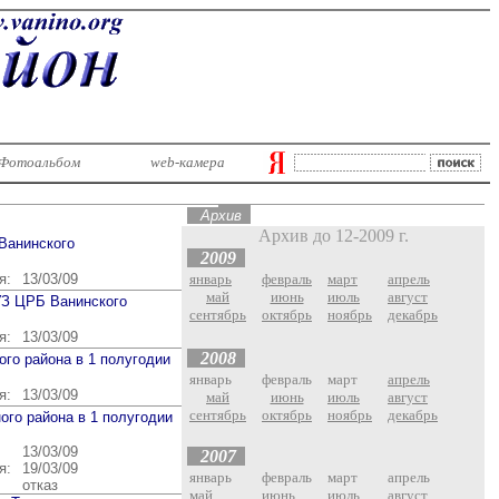
Фотоальбом
web-камера
Ар
хив
Архив до 12-2009 г.
Ванинского
2009
я:
13/03/09
январь
февраль
март
апрель
май
июнь
июль
август
УЗ ЦРБ Ванинского
сентябрь
октябрь
ноябрь
декабрь
я:
13/03/09
2008
го района в 1 полугодии
январь
февраль
март
апрель
я:
13/03/09
май
июнь
июль
август
сентябрь
октябрь
ноябрь
декабрь
ого района в 1 полугодии
13/03/09
2007
я:
19/03/09
январь
февраль
март
апрель
отказ
май
июнь
июль
август