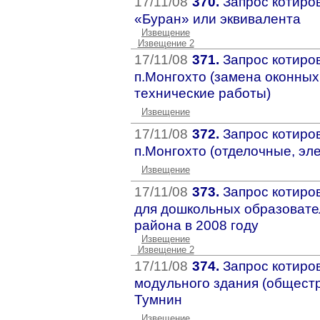
17/11/08
370.
Запрос котиров
«Буран» или эквивалента
Извещение
Извещение 2
17/11/08
371.
Запрос котиро
п.Монгохто (замена оконных
технические работы)
Извещение
17/11/08
372.
Запрос котиро
п.Монгохто (отделочные, эл
Извещение
17/11/08
373.
Запрос котиро
для дошкольных образовате
района в 2008 году
Извещение
Извещение 2
17/11/08
374.
Запрос котиро
модульного здания (общест
Тумнин
Извещение