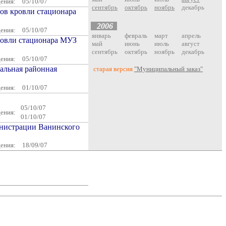
дения:
05/10/07
сентябрь
октябрь
ноябрь
декабрь
ов кровли стационара
200
6
дения:
05/10/07
январь
февраль
март
апрель
ровли стационара МУЗ
май
июнь
июль
август
сентябрь
октябрь
ноябрь
декабрь
дения:
05/10/07
альная районная
старая версия
"Муниципальный заказ"
дения:
01/10/07
05/10/07
дения:
01/10/07
инистрации Ванинского
дения:
18/09/07