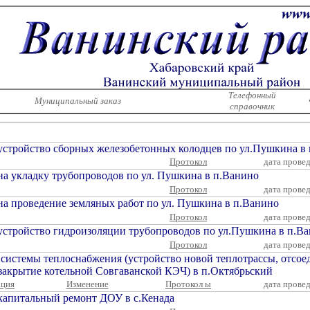
Телефонный
Муниципальный заказ
справочник
устройство сборных железобетонных колодцев по ул.Пушкина в
Протокол
дата прове
на укладку трубопроводов по ул. Пушкина в п.Ванино
Протокол
дата прове
на проведение земляных работ по ул. Пушкина в п.Ванино
Протокол
дата прове
устройство гидроизоляции трубопроводов по ул.Пушкина в п.В
Протокол
дата прове
истемы теплоснабжения (устройство новой теплотрассы, отсое
закрытие котельной Совгаванской КЭЧ) в п.Октябрьский
ация
Изменение
Протокол ы
дата прове
капитальный ремонт ДОУ в с.Кенада