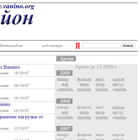
Фотоальбом
web-камера
А
рхив
Архив до 12-2009 г.
 п.Ванино
2009
дения:
10/10/07
январь
февраль
март
апрель
май
июнь
июль
август
дения:
10/10/07
сентябрь
октябрь
ноябрь
декабрь
дения:
10/10/07
2008
анино
январь
февраль
март
апрель
дения:
10/10/07
май
июнь
июль
август
динение нагрузки от
сентябрь
октябрь
ноябрь
декабрь
дения:
31/10/07
2007
январь
февраль
март
апрель
май
июнь
июль
август