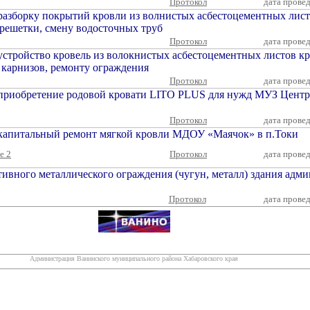
Протокол
дата прове
разборку покрытий кровли из волнистых асбестоцементных лист
решетки, смену водосточных труб
Протокол
дата прове
устройство кровель из волокнистых асбестоцементных листов к
 карнизов, ремонту ограждения
Протокол
дата прове
 приобретение родовой кровати LITO PLUS для нужд МУЗ Центр
Протокол
дата прове
 капитальный ремонт мягкой кровли МДОУ «Маячок» в п.Токи
е 2
Протокол
дата прове
ивного металлического ограждения (чугун, металл) здания адм
Протокол
дата прове
Администрация Ванинского муниципального района Хабаровского края