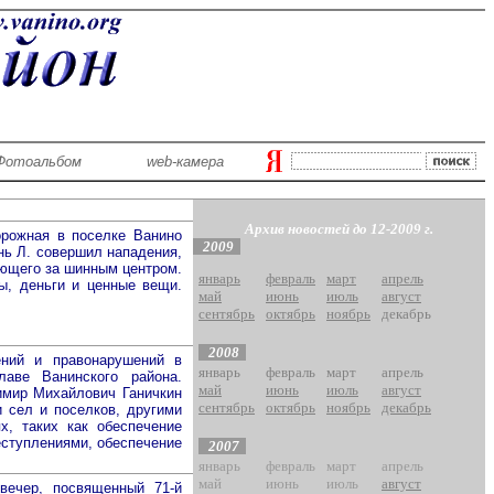
Фотоальбом
web-камера
Архив новостей до 12-2009 г.
рожная в поселке Ванино
2009
нь Л. совершил нападения,
ающего за шинным центром.
январь
февраль
март
апрель
ы, деньги и ценные вещи.
май
июнь
июль
август
сентябрь
октябрь
ноябрь
декабрь
2008
ний и правонарушений в
январь
февраль
март
апрель
аве Ванинского района.
май
июнь
июль
август
имир Михайлович Ганичкин
сентябрь
октябрь
ноябрь
декабрь
 сел и поселков, другими
х, таких как обеспечение
еступлениями, обеспечение
2007
январь
февраль
март
апрель
май
июнь
июль
август
вечер, посвященный 71-й