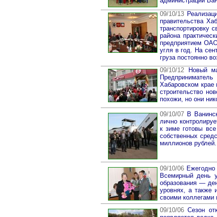
администрации Ван
09/10/13
Реализация
правительства Ха
транспортировку с
района практичес
предприятием ОАО 
угля в год. На се
груза постоянно во
09/10/12
Новый ма
Предприниматель
Хабаровском крае 
строительство но
похожи, но они ни
09/10/07
В Ванинск
лично контролируе
к зиме готовы все
собственных средс
миллионов рублей
09/10/06
Ежегодно 
Всемирный день у
образования — ден
уровнях, а также 
своими коллегами 
09/10/06
Сезон отк