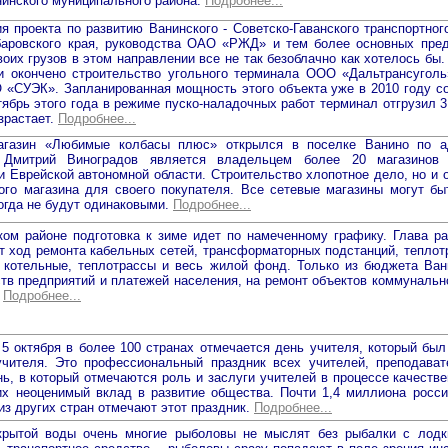
инского муниципального района.
Подробнее...
 проекта по развитию Ванинского - Советско-Гаванского транспортног
баровского края, руководства ОАО «РЖД» и тем более основных пр
воих грузов в этом направлении все не так безоблачно как хотелось бы
ки окончено строительство угольного терминала ООО «Дальтрансугол
«СУЭК». Запланированная мощность этого объекта уже в 2010 году со
нтябрь этого года в режиме пуско-наладочных работ терминал отгрузил 
зрастает.
Подробнее...
газин «Любимые колбасы плюс» открылся в поселке Ванино по ад
 Дмитрий Виноградов является владельцем более 20 магазинов
и Еврейской автономной области. Строительство хлопотное дело, но и о
вого магазина для своего покупателя. Все сетевые магазины могут б
когда не будут одинаковыми.
Подробнее...
ом районе подготовка к зиме идет по намеченному графику. Глава р
т ход ремонта кабельных сетей, трансформаторных подстанций, теплот
 котельные, теплотрассы и весь жилой фонд. Только из бюджета Вани
тв предприятий и платежей населения, на ремонт объектов коммунальн
.
Подробнее...
5 октября в более 100 странах отмечается день учителя, который был
чителя. Это профессиональный праздник всех учителей, преподава
ь, в который отмечаются роль и заслуги учителей в процессе качестве
их неоценимый вклад в развитие общества. Почти 1,4 миллиона росси
из других стран отмечают этот праздник.
Подробнее...
рытой воды очень многие рыболовы не мыслят без рыбалки с лодки