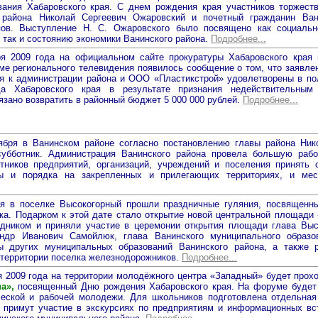
вания Хабаровского края. С днем рождения края участников торжеств
 района Николай Сергеевич Ожаровский и почетный гражданин Ван
пов. Выступление Н. С. Ожаровского было посвящено как социальн
, так и состоянию экономики Ванинского района.
Подробнее...
я 2009 года на официальном сайте прокуратуры Хабаровского края 
ме регионального телевидения появилось сообщение о том, что заявле
ия к администрации района и ООО «Пластикстрой» удовлетворены в п
да Хабаровского края в результате признания недействительны
язано возвратить в районный бюджет 5 000 000 рублей.
Подробнее...
тября в Ванинском районе согласно постановлению главы района Ни
убботник. Администрация Ванинского района провела большую раб
тников предприятий, организаций, учреждений и поселения принять 
ты и порядка на закрепленных и прилегающих территориях, и мес
ря в поселке Высокогорный прошли праздничные гуляния, посвященн
ка. Подарком к этой дате стало открытие новой центральной площади
здником и приняли участие в церемонии открытия площади глава Высо
ндр Иванович Самойлюк, глава Ванинского муниципального образо
ы других муниципальных образований Ванинского района, а также 
территории поселка железнодорожников.
Подробнее...
я 2009 года на территории молодёжного центра «Западный» будет прох
а»,
посвященный Дню рождения Хабаровского края. На форуме будет
ческой и рабочей молодежи. Для школьников подготовлена отдельная
 примут участие в экскурсиях по предприятиям и информационных вс