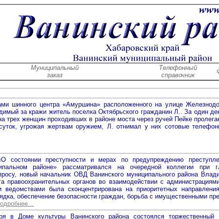
Муниципальный
Телефонный
заказ
справочник
ами шинного центра «Амуршина» расположенного на улице Железнодо
димый за кражи житель поселка Октябрьского гражданин Л.. За один де
на трех женщин проходивших в районе моста через ручей Пейке пролег
суток, угрожая жертвам оружием, Л. отнимал у них сотовые телефон
О состоянии преступности и мерах по предупреждению преступле
ипальном районе» рассматривался на очередной коллегии при гл
просу, новый начальник ОВД Ванинского муниципального района Влад
та правоохранительных органов во взаимодействии с администрациями
и ведомствами была сконцентрирована на приоритетных направления
ядка, обеспечение безопасности граждан, борьба с имущественными пр
одробнее...
ря в Доме культуры Ванинского района состоялся торжественный 