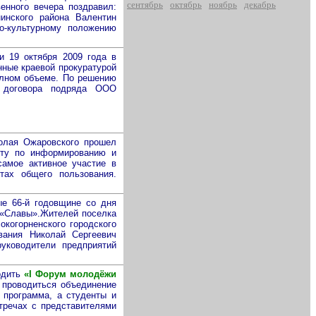
сентябрь
октябрь
ноябрь
декабрь
енного вечера поздравил:
инского района Валентин
о-культурному положению
и 19 октября 2009 года в
нные краевой прокуратурой
олном объеме. По решению
м договора подряда ООО
колая Ожаровского прошел
оту по информированию и
самое активное участие в
тах общего пользования.
ые 66-й годовщине со дня
 «Славы».Жителей поселка
когорненского городского
вания Николай Сергеевич
руководители предприятий
одить
«I Форум молодёжи
 проводиться объединение
 программа, а студенты и
тречах с представителями