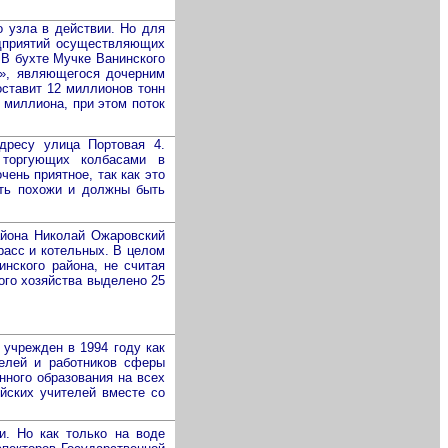
о узла в действии. Но для
едприятий осуществляющих
. В бухте Мучке Ванинского
ь», являющегося дочерним
ставит 12 миллионов тонн
3 миллиона, при этом поток
ресу улица Портовая 4.
 торгующих колбасами в
чень приятное, так как это
ыть похожи и должны быть
айона Николай Ожаровский
расс и котельных. В целом
нского района, не считая
ого хозяйства выделено 25
 учрежден в 1994 году как
телей и работников сферы
нного образования на всех
йских учителей вместе со
. Но как только на воде