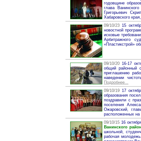
годовщине образо
глава Ванинского
Григорьевич Скри
Хабаровского края
09/10/23
15 октябр
новостной програм
исковые требован
Арбитражного су
«Пластикстрой» об
09/10/20
16-17 ок
общий районный с
приглашению рабо
наведении чисто
Подробнее...
09/10/19
17 октяб
образования посел
поздравили с пра
поселения Алекса
Ожаровский, глав
расположенных на 
09/10/15
16 октябр
Ванинского район
школьной, студен
рабочая молодежь