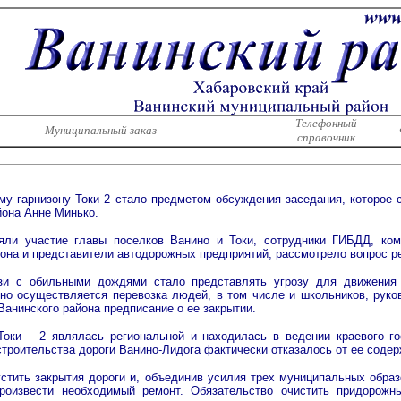
Телефонный
Муниципальный заказ
справочник
му гарнизону Токи 2 стало предметом обсуждения заседания, которое 
йона Анне Минько.
няли участие главы поселков Ванино и Токи, сотрудники ГИБДД, ком
она и представители автодорожных предприятий, рассмотрело вопрос рем
язи с обильными дождями стало представлять угрозу для движения 
вно осуществляется перевозка людей, в том числе и школьников, руко
анинского района предписание о ее закрытии.
Токи – 2 являлась региональной и находилась в ведении краевого г
строительства дороги Ванино-Лидога фактически отказалось от ее содер
стить закрытия дороги и, объединив усилия трех муниципальных образо
произвести необходимый ремонт. Обязательство очистить придорожн