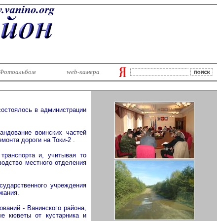
Фотоальбом
web-камера
состоялось в администрации
андование воинских частей
онта дороги на Токи-2 .
транспорта и, учитывая то
водство местного отделения
осударственного учреждения
жания.
ваний - Ванинского района,
ые кюветы от кустарника и