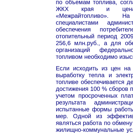
по объемам топлива, сог
ЖКХ края и ценам
«Межрайтопливо». На
специалистами админи
обеспечения потребит
отопительный период 2009
256,6 млн.руб., а для об
организаций федеральн
топливом необходимо изыск
Если исходить из цен на
выработку тепла и элект
топливе обеспечивается д
достижения 100 % сборов п
учетом просроченных пла
результата администра
испытанные формы работы
мер. Одной из эффекти
являться работа по обмен
жилищно-коммунальные усл