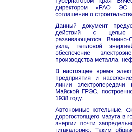
Губернатором края Вяч
директором «РАО ЭС 
соглашении о строительств
Данный документ предус
действий с целью об
развивающегося Ванино-Со
узла, тепловой энерги
обеспечение электроэ
производства металла, не
В настоящее время элек
предприятия и населени
линии электропередачи 
Майской ГРЭС, построенно
1938 году.
Автономные котельные, с
дорогостоящего мазута в г
энергии почти запредельн
гигакалорию. Таким образ