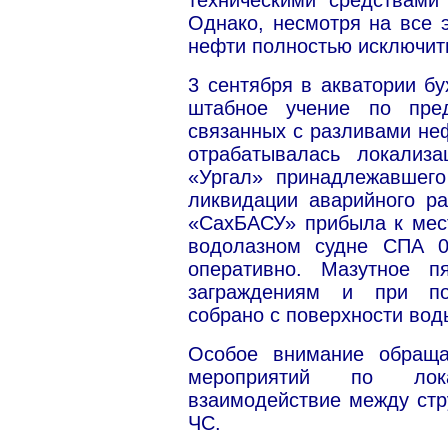
техническими средствами
Однако, несмотря на все 
нефти полностью исключит
3 сентября в акватории б
штабное учение по пре
связанных с разливами неф
отрабатывалась локализ
«Ургал» принадлежавшег
ликвидации аварийного р
«СахБАСУ» прибыла к мес
водолазном судне СПА 0
оперативно. Мазутное 
заграждениям и при по
собрано с поверхности вод
Особое внимание обраща
мероприятий по лок
взаимодействие между стр
ЧС.