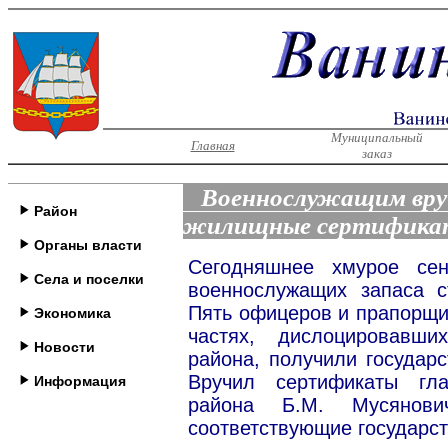
Муниципальный
Главная
заказ
Военнослужащим вру
Район
жилищные сертифик
Органы власти
Сегодняшнее хмурое сен
Села и поселки
военнослужащих запаса 
Пять офицеров и прапорщи
Экономика
частях, дислоцировавши
Новости
района, получили государ
Вручил сертификаты гла
Информация
района Б.М. Мусянови
соответствующие государс