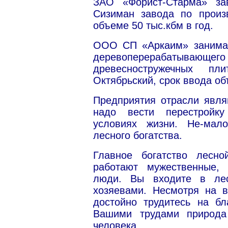
ЗАО «Форист-Старма» за
Сизиман завода по произ
объеме 50 тыс.кбм в год.
ООО СП «Аркаим» занимае
деревоперерабатывающе
древесностружечных п
Октябрьский, срок ввода об
Предприятия отрасли явля
надо вести перестройк
условиях жизни. Не-мал
лесного богатства.
Главное богатство лесн
работают мужественные,
люди. Вы входите в ле
хозяевами. Несмотря на в
достойно трудитесь на бл
Вашими трудами природа
человека.