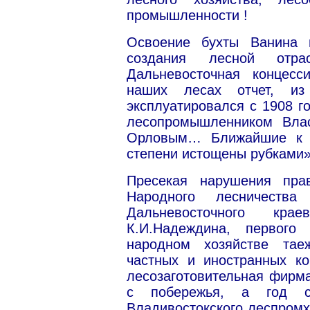
промышленности !
Освоение бухты Ванина 
создания лесной отр
Дальневосточная концесс
наших лесах отчет, из
эксплуатировался с 1908 г
лесопромышленником Вла
Орловым… Ближайшие к 
степени истощены рубками»
Пресекая нарушения прав
Народного лесничества
Дальневосточного крае
К.И.Надеждина, первого
народном хозяйстве тае
частных и иностранных ко
лесозаготовительная фирм
с побережья, а год с
Владивостокского леспромх