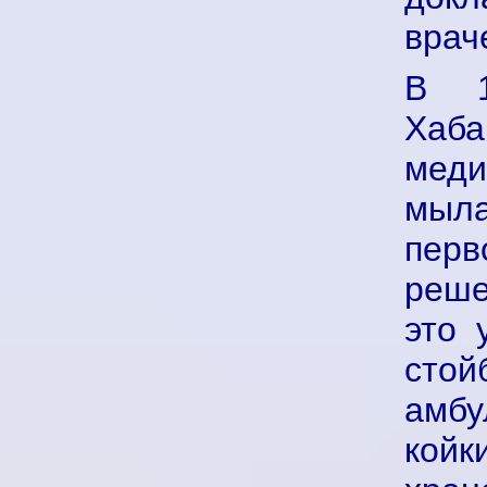
врач
В 1
Хаб
меди
мыл
перв
реше
это 
сто
амбу
койк