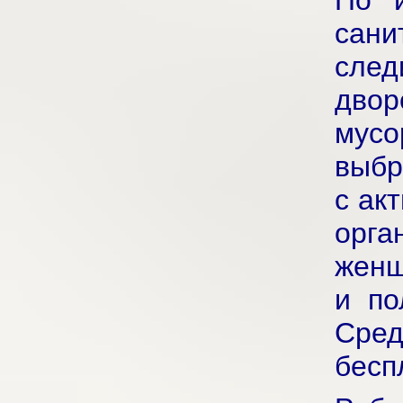
По и
сани
след
двор
мус
выбр
с ак
орга
женщ
и по
Сред
бесп