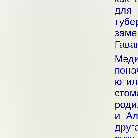
для
тубе
зам
Гава
Мед
пон
ют
стом
роди
и Ал
друг