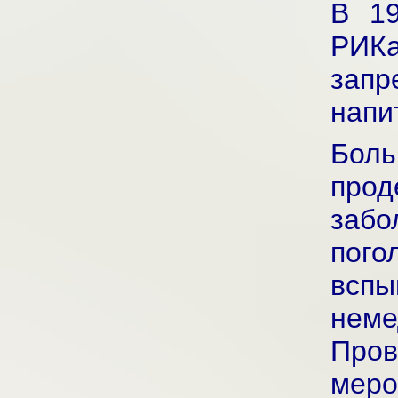
В 19
РИК
зап
напи
Бол
прод
заб
пого
всп
нем
Про
мер