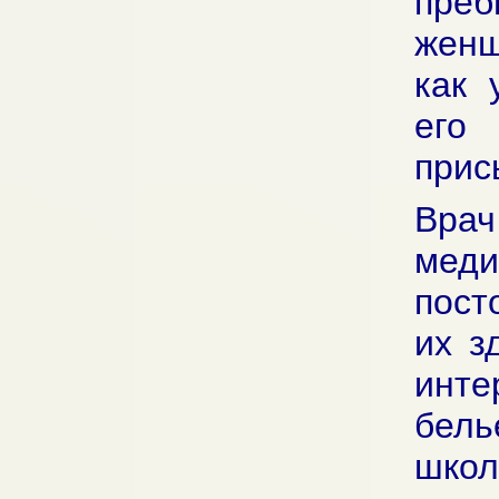
преб
женщ
как 
его
прис
Вра
меди
пост
их з
инт
бель
шко