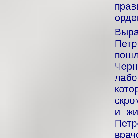
прав
орде
Выр
Петр
пошл
Черн
лабо
кот
скро
и жи
Петр
врач