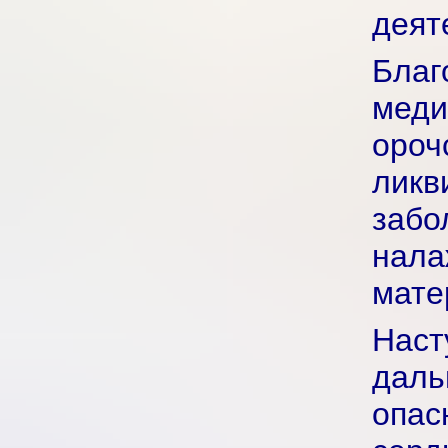
деят
Бла
мед
ор
лик
заб
нал
мате
Наст
дал
опас