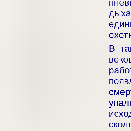
пне
дыха
еди
охот
В та
веко
рабо
поя
смер
упал
исхо
ско