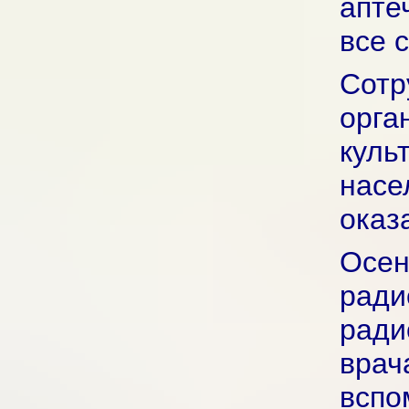
апте
все 
Со
орг
куль
нас
оказ
Ос
рад
рад
врач
вс