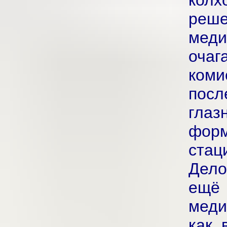
колх
реш
меди
очаг
коми
посл
глаз
фор
стац
Дело
ещ
меди
как 