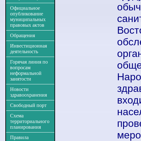
обыч
Официальное
опубликование
сани
муниципальных
правовых актов
Вос
Обращения
обс
Инвестиционная
орга
деятельность
Горячая линия по
обще
вопросам
неформальной
На
занятости
здра
Новости
здравоохранения
вхо
Свободный порт
насе
Схема
про
территориального
планирования
мер
Правила