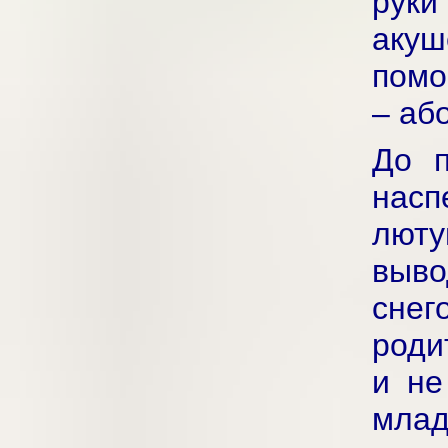
руки
аку
помо
– аб
До п
насп
лют
выво
снег
роди
и не
мла