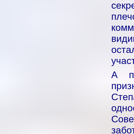
секр
плеч
комм
види
оста
учас
А п
приз
Сте
одно
Сов
забо