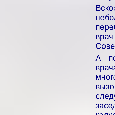
Вско
небо
пере
врач
Сове
А по
вра
мно
выз
сле
засе