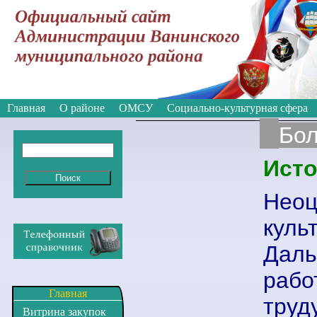
Вкл
Версия для слабовидящих:
Изображе
Главная
О районе
ОМСУ
Социально-культурная сфера
Бо
Исто
Нео
куль
Даль
рабо
Главная
труд
Витрина закупок