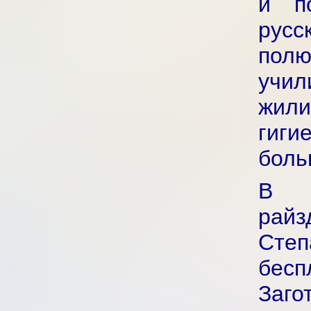
и п
рус
полю
учил
жили
гиги
боль
В 
райз
Степ
бесп
Заго