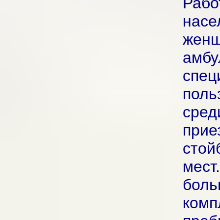
Раб
насе
жен
амб
спец
поль
сре
прие
стой
мес
бол
комп