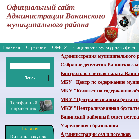
Вкл
Версия для слабовидящих:
Изображе
Главная
О районе
ОМСУ
Социально-культурная сфера
Администрация муниципального 
Собрание депутатов Ванинского м
Контрольно-счетная палата Ванин
МБУ "Центр по содержанию муни
МКУ "Комитет по содержанию объ
МКУ "Централизованная бухгалте
МКУ "Централизованная бухгалт
Ванинский районный совет ветера
Учреждения образования
Главная
Администрации сел и поселков
Витрина закупок