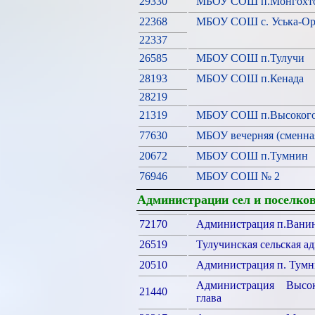
29330
МБОУ СОШ п.Монгохто
22368
МБОУ СОШ с. Уська-Оро
22337
26585
МБОУ СОШ п.Тулучи
28193
МБОУ СОШ п.Кенада
28219
21319
МБОУ СОШ п.Высоког
77630
МБОУ вечерняя (сменна
20672
МБОУ СОШ п.Тумнин
76946
МБОУ СОШ № 2
Администрации сел и поселко
72170
Администрация п.Ванин
26519
Тулучинская сельская а
20510
Администрация п. Тум
Администрация Высок
21440
глава