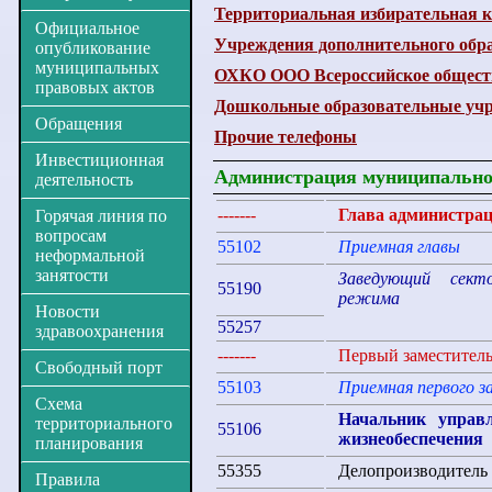
Территориальная избирательная 
Официальное
Учреждения дополнительного обр
опубликование
муниципальных
ОХКО ООО Всероссийское обществ
правовых актов
Дошкольные образовательные уч
Обращения
Прочие телефоны
Инвестиционная
Администрация муниципально
деятельность
-------
Глава администрац
Горячая линия по
вопросам
55102
Приемная главы
неформальной
занятости
Заведующий сект
55190
режима
Новости
55257
здравоохранения
-------
Первый заместитель
Свободный порт
55103
Приемная первого з
Схема
Начальник управ
территориального
55106
жизнеобеспечения
планирования
55355
Делопроизводитель
Правила