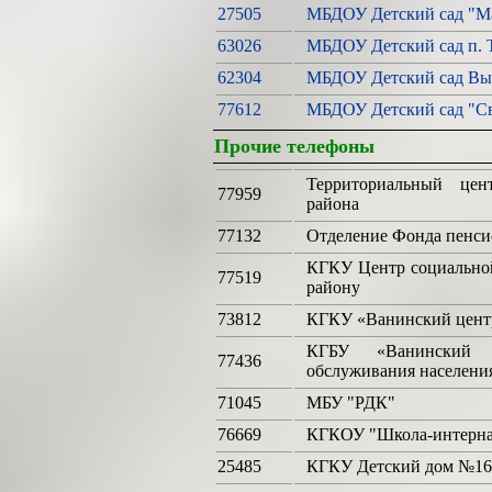
27505
МБДОУ Детский сад "М
63026
МБДОУ Детский сад п.
62304
МБДОУ Детский сад Выс
77612
МБДОУ Детский сад "Св
Прочие телефоны
Территориальный цен
77959
района
77132
Отделение Фонда пенси
КГКУ Центр социально
77519
району
73812
КГКУ «Ванинский центр
КГБУ «Ванинский к
77436
обслуживания населени
71045
МБУ "РДК"
76669
КГКОУ "Школа-интерна
25485
КГКУ Детский дом №16