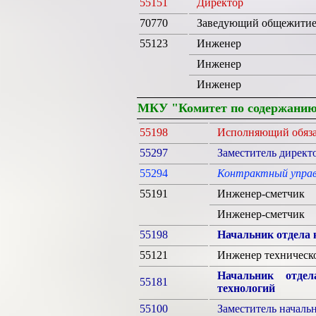
55151
Директор
70770
Заведующий общежити
55123
Инженер
Инженер
Инженер
МКУ "Комитет по содержанию
55198
Исполняющий обяз
55297
Заместитель директ
55294
Контрактный упра
55191
Инженер-сметчик
Инженер-сметчик
55198
Начальник отдела 
55121
Инженер техническо
Начальник отдел
55181
технологий
55100
Заместитель началь