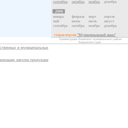
сентябрь
октябрь
ноябрь
декабрь
200
6
январь
февраль
март
апрель
май
июнь
июль
август
сентябрь
октябрь
ноябрь
декабрь
старая версия
"Муниципальный заказ"
Администрация Ванинского муниципального района
Хабаровского края
рственных и муниципальных
низации закупки продукции