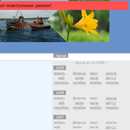
жит неактуальные данные!
А
рхив
Архив до 12-2009 г.
2009
январь
февраль
март
апрель
май
июнь
июль
август
сентябрь
октябрь
ноябрь
декабрь
2008
январь
февраль
март
апрель
май
июнь
июль
август
сентябрь
октябрь
ноябрь
декабрь
2007
январь
февраль
март
апрель
май
июнь
июль
август