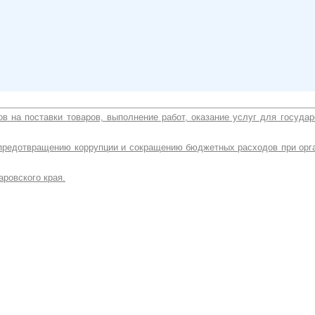
ов на поставки товаров, выполнение работ, оказание услуг для госуда
 предотвращению коррупции и сокращению бюджетных расходов при орга
аровского края.