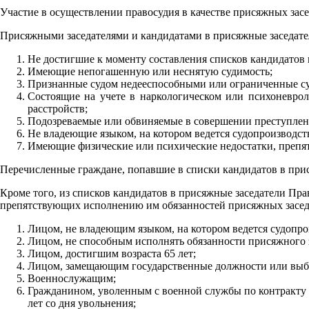
Участие в осуществлении правосудия в качестве присяжных засе
Присяжными заседателями и кандидатами в присяжные заседател
Не достигшие к моменту составления списков кандидатов в
Имеющие непогашенную или неснятую судимость;
Признанные судом недееспособными или ограниченные су
Состоящие на учете в наркологическом или психоневрол
расстройств;
Подозреваемые или обвиняемые в совершении преступлен
Не владеющие языком, на котором ведется судопроизводст
Имеющие физические или психические недостатки, препя
Перечисленные граждане, попавшие в списки кандидатов в прис
Кроме того, из списков кандидатов в присяжные заседатели Пра
препятствующих исполнению им обязанностей присяжных заседат
Лицом, не владеющим языком, на котором ведется судопро
Лицом, не способным исполнять обязанности присяжного 
Лицом, достигшим возраста 65 лет;
Лицом, замещающим государственные должности или выбо
Военнослужащим;
Гражданином, уволенным с военной службы по контракту и
лет со дня увольнения;