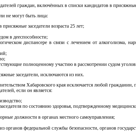
дателей граждан, включённых в списки кандидатов в присяжные 
и не могут быть лица:
 присяжные заседатели возраста 25 лет;
дом в дееспособности;
огическом диспансере в связи с лечением от алкоголизма, на
ий;
во;
тствующие полноценному участию в рассмотрении судом уголовн
яжные заседатели, исключаются из них.
вительством Хабаровского края исключается любой гражданин, п
елей, если он является:
изводство;
заседателя по состоянию здоровья, подтвержденному медицинс
рные должности в органах местного самоуправления;
з органов федеральной службы безопасности, органов государст