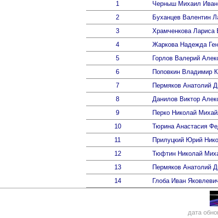
1
Черныш Михаил Иван
2
Буханцев Валентин Л
3
Храмченкова Лариса 
4
Жаркова Надежда Ге
5
Горлов Валерий Алек
6
Поповкин Владимир К
7
Пермяков Анатолий Д
8
Данилов
Виктор Алек
9
Перко Николай Михай
10
Тюрина Анастасия Фе
11
Прилуцкий Юрий Ник
12
Тюфтин Николай Мих
13
Пермяков Анатолий Д
14
Глоба Иван Яковлеви
дата обно