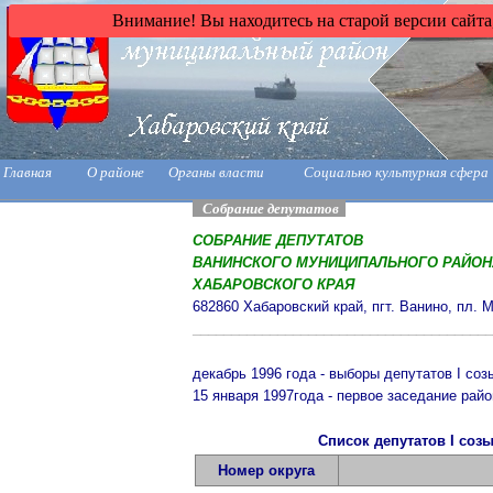
Внимание! Вы находитесь на старой версии сайта
Главная
О районе
Органы власти
Социально культурная сфера
Собрание депутатов
СОБРАНИЕ ДЕПУТАТОВ
ВАНИНСКОГО МУНИЦИПАЛЬНОГО РАЙОН
ХАБАРОВСКОГО КРАЯ
682860 Хабаровский край, пгт. Ванино, пл. М
_______________________________________
декабрь 1996 года - выборы депутатов
I
соз
15 января 1997года - первое заседание рай
Список депутатов I соз
Номер округа