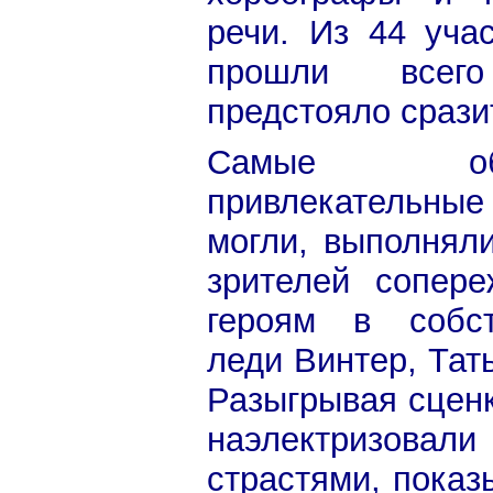
речи. Из 44 уча
прошли всег
предстояло сразит
Самые об
привлекательны
могли, выполняли
зрителей сопере
героям в собст
леди Винтер, Тат
Разыгрывая сценк
наэлектризов
страстями, показ