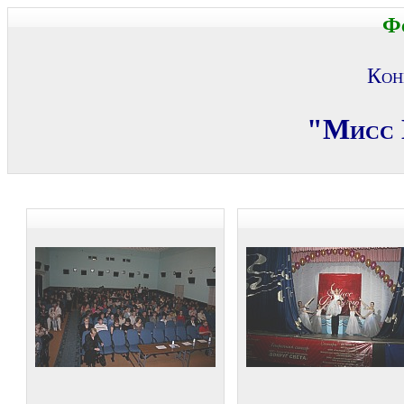
Ф
Кон
"
Мисс 