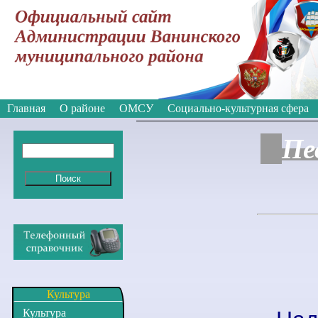
Вкл
Версия для слабовидящих:
Изображе
Главная
О районе
ОМСУ
Социально-культурная сфера
Пе
Культура
Культура