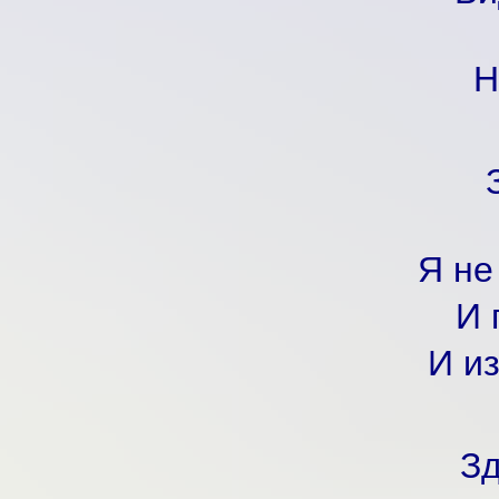
Н
Я не
И 
И из
Зд