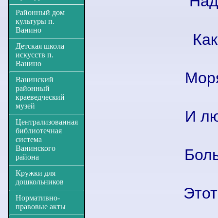
Над
Районный дом
культуры п.
Ванино
Как
Детская школа
искусств п.
Ванино
Моря
Ванинский
районный
краеведческий
музей
И лю
Централизованная
библиотечная
система
Ванинского
Боль
района
Кружки для
дошкольников
Этот
Нормативно-
правовые акты