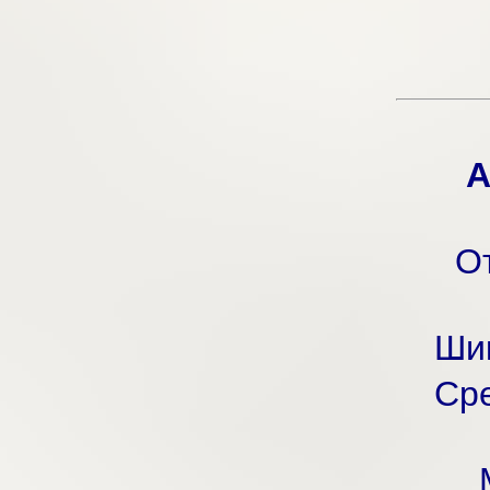
А
О
Шик
Сре