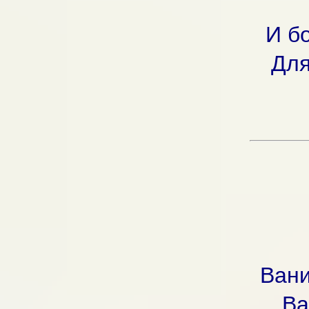
И бо
Для
Вани
Ва