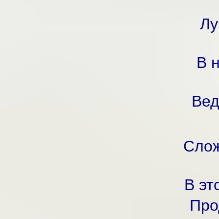
Лу
В 
Вед
Слож
В эт
Про