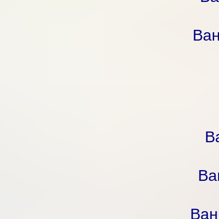
Ван
В
Ва
Ван