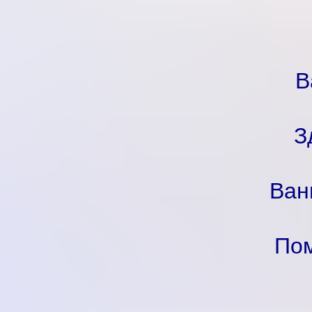
В
З
Ван
Пом