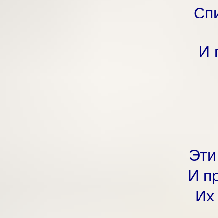
Сп
И 
Эти
И п
Их 