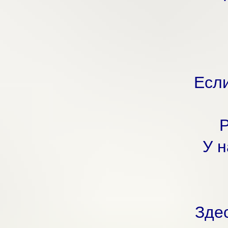
Если
Р
У н
Здес