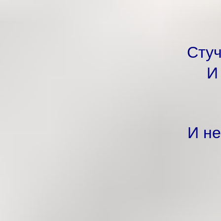
Стуч
И
И не