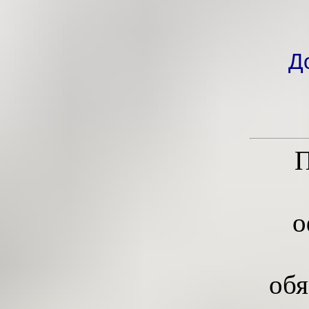
Д
П
о
обя