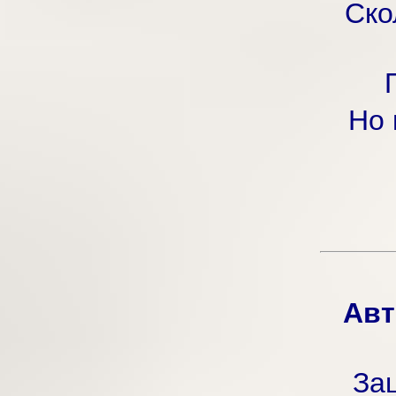
Ско
Но 
Авт
Зац