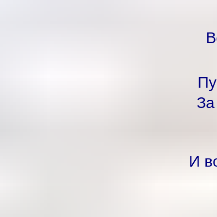
В
Пу
За
И в