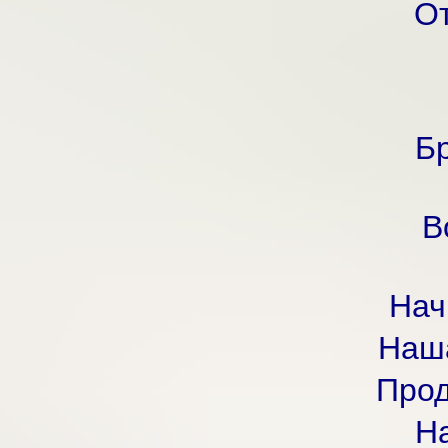
От
Бр
В
Нач
Наша
Прод
Н