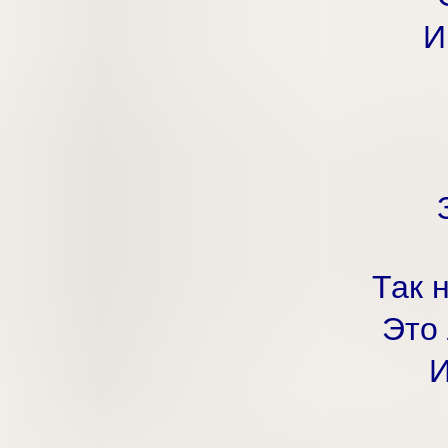
И
Так н
Это 
И