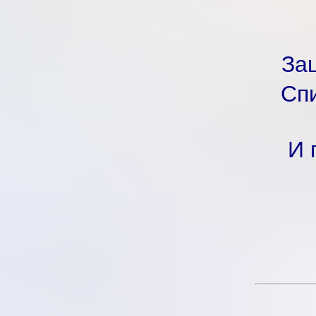
Зац
Сп
И 