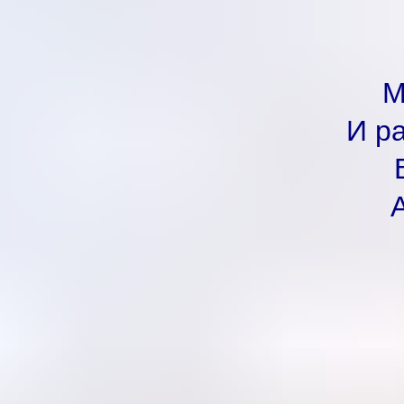
М
И р