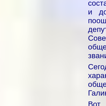
сост
и до
поощ
деп
Сов
общ
зван
Сего
хара
обще
Гали
Вот 