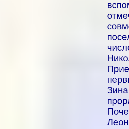
всп
отме
совм
посе
чис
Ник
Прие
перв
Зин
про
Поче
Леон