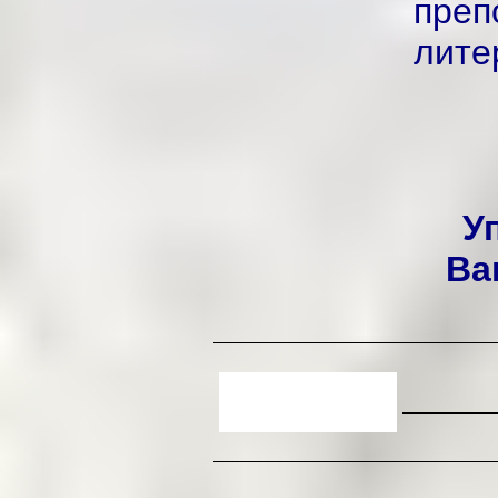
пре
лите
У
Ва