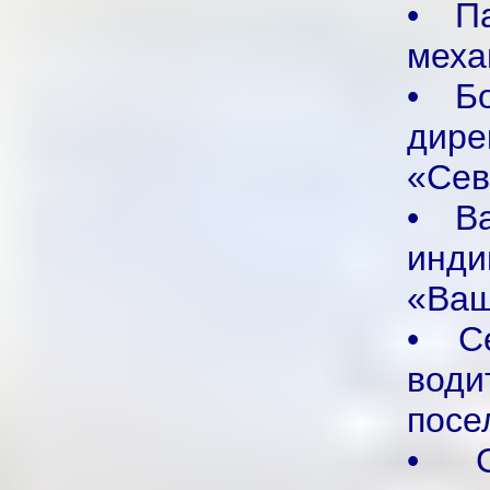
• П
меха
• Б
дир
«Сев
• В
инди
«Ващ
• С
вод
посе
• С