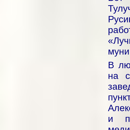
Тул
Руси
раб
«Луч
муни
В лю
на с
заве
пун
Алек
и п
меди