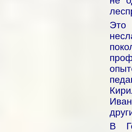
не о
лесп
Это 
нес
поко
про
опы
пед
Кир
Иван
друг
В Г