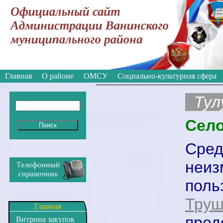
Вкл
Версия для слабовидящих:
Изображе
Главная
О районе
ОМСУ
Социально-культурная сфера
Тулу
Село
Сред
неиз
пол
Труш
Главная
пред
Витрина закупок