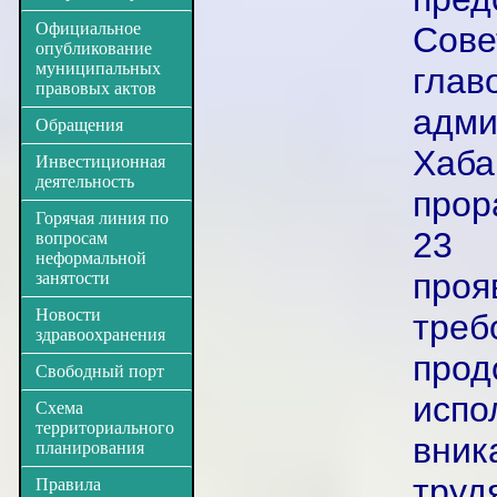
Официальное
Сове
опубликование
муниципальных
гла
правовых актов
адм
Обращения
Хаба
Инвестиционная
деятельность
прор
Горячая линия по
23 
вопросам
неформальной
про
занятости
Новости
тре
здравоохранения
прод
Свободный порт
исп
Схема
территориального
вник
планирования
труд
Правила