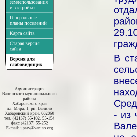
землепользования
отда
и застройки
Генеральные
райо
планы поселений
29.1
Карта сайта
граж
Старая версия
сайта
В ст
Версия для
слабовидящих
сель
внес
Администрация
нах
Ванинского муниципального
района
Сред
Хабаровского края
пл. Мира, 1, рп. Ванино
- из
Хабаровский край, 682860
тел.
(42137) 55-102
,
55-154
Вале
факс (42137) 55-252
E-mail:
uprav@vanino.org