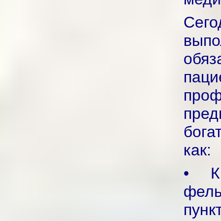
Сег
вып
обяз
пац
проф
пред
бога
как:
• К
фел
пункт