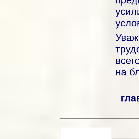
пред
уси
усло
Ува
труд
всег
на б
гла