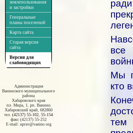
ради
землепользования
и застройки
пре
Генеральные
планы поселений
леге
Карта сайта
Навс
Старая версия
сайта
все 
Версия для
войн
слабовидящих
Мы п
кто 
Администрация
Ванинского муниципального
района
Коне
Хабаровского края
пл. Мира, 1, рп. Ванино
дост
Хабаровский край, 682860
тел.
(42137) 55-102
,
55-154
тем
факс (42137) 55-252
E-mail:
uprav@vanino.org