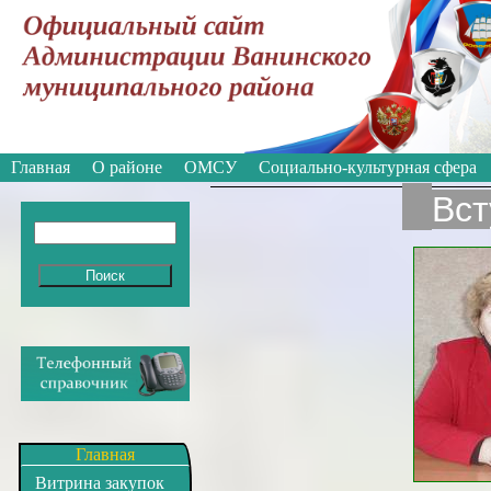
Вкл
Версия для слабовидящих:
Изображе
Главная
О районе
ОМСУ
Социально-культурная сфера
Вст
Главная
Витрина закупок