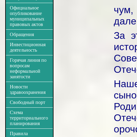
чум
Официальное
опубликование
дале
муниципальных
правовых актов
За э
Обращения
ист
Инвестиционная
деятельность
Сов
Горячая линия по
вопросам
Отеч
неформальной
занятости
Наше
Новости
здравоохранения
сыно
Свободный порт
Ро
Схема
Оте
территориального
планирования
ороч
Правила