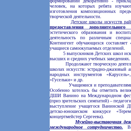
формирований декоративно - прикла
человек, на которых ребята изучают
изготовления композиционных пред
творческой деятельности.
Детские школы искусств рай
предоставления дополнительного
эстетического образования и воспи
деятельность по различным специа
Контингент обучающихся составляет 
учащиеся самоокупаемых отделений.
5 выпускников Детских школ искусс
высших и средних учебных заведениях.
Продолжают творческую деятельнос
школах искусств: эстрадно-джазовый 
народных инструментов «Карусель»
«Гусельки» и др.
Учащимися и преподавателями шко
Особенно хотелось бы отметить велик
ДШИ Ванино на Международном фест
(приз зрительских симпатий) – педаго
выступление учащегося Ванинской 
детско-юношеском конкурсе «Терем
концертмейстер Сергеева).
Музейно-выставочная дея
международное сотрудничество.
Ва