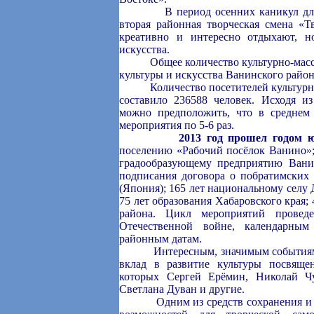
В период осенних каникул для дет
вторая районная творческая смена «Тв
креативно и интересно отдыхают, 
искусства.
Общее количество культурно-массо
культуры и искусства Ванинского района
Количество посетителей культурно-
составило 236588 человек. Исходя из
можно предположить, что в среднем
мероприятия по 5-6 раз.
2013 год прошел годом 
поселению «Рабочий посёлок Ванино»;
градообразующему предприятию Вани
подписания договора о побратимских 
(Япония); 165 лет национальному селу Д
75 лет образования Хабаровского края;
района. Цикл мероприятий прове
Отечественной войне, календарны
районным датам.
Интересным, значимым событиям и 
вклад в развитие культуры посвяще
которых Сергей Ерёмин, Николай Ч
Светлана Дуван и другие.
Одним из средств сохранения и раз