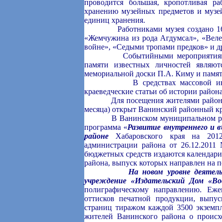
проводится большая, кропотливая р
хранению музейных предметов и музе
единиц хранения.
Работниками музея создано 16 тем
«Жемчужина из рода Агдумсал», «Веле
войне», «Седыми тропами предков» и д
Событийными мероприятиями для
памяти известных личностей являю
мемориальной доски П.А. Киму и памят
В средствах массовой информа
краеведческие статьи об истории район
Для посещения жителями района в 
месяца) открыт Ванинский районный кр
В Ванинском муниципальном районе
программа «
Развитие внутреннего и 
районе
Хабаровского края на 2012-
администрации района от 26.12.2011
бюджетных средств издаются календари
района, выпуск которых направлен на 
На новом уровне деятел
учреждение «Издательский Дом «Во
полиграфическому направлению. Еже
оттисков печатной продукции, выпус
страниц тиражом каждой 3500 экземп
жителей Ванинского района о происх