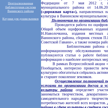
Федерации от 7 мая 2012 г, по
Централизованная
библиотечная система
муниципального района от 14.06
Ванинского района
(«дорожная карта»),
направленных на
культуры в Ванинском муниципальном р
Кружки для дошкольников
Полномочия по организации биб
Проводится работа по оцифровке р
Общий объем оцифрованных изданий
Н.Наволочкина, издания местных а
Ванинского района, сборник стихов П.
Советской Гавани», а также номера рай
Библиотеками района осуществ
информационному обслуживанию чит
публикуются статьи о работе библи
информация о наиболее интересных мер
В рамках Всероссийской акции «Би
Пообщаться, интересно провести ве
культурно обогатиться собрались актив
и старшее поколение земляков.
Осуществление полномочий по
услугами по организации досуга и 
культуры района
определяет участи
заниматься творчеством, декоратив
самодеятельного народного творчес
потребностью жителей всех возрастов.
района в сфере культуры в среднем сос