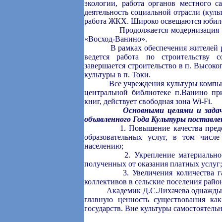
экологии, работа органов местного с
деятельность социальной отрасли (куль
работа ЖКХ. Широко освещаются юбиле
Продолжается модернизация техни
«Восход-Ванино».
В рамках обеспечения жителей рай
ведется работа по строительству 
завершается строительство в п. Высоко
культуры в п. Токи.
Все учреждения культуры компьюте
центральной библиотеке п.Ванино пр
книг, действует свободная зона Wi-Fi.
Основными целями и задач
объявленного Года Культуры поставл
1. Повышение качества предостав
образовательных услуг, в том числ
населению;
2. Укрепление материально-техни
полученных от оказания платных услуг;
3. Увеличения количества гастр
коллективов в сельские поселения райо
Академик Д.С.Лихачева однажды ска
главную ценность существования ка
государств. Вне культуры самостоятель