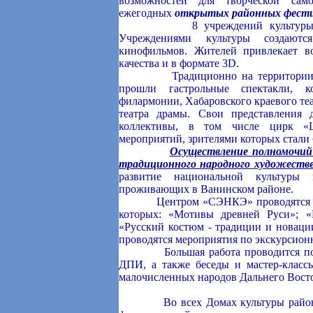
возможностей для творческой само
ежегодных
открытых районных фестив
8 учреждений культуры района
Учреждениями культуры создаютс
кинофильмов. Жителей привлекает в
качества и в формате 3D.
Традиционно на территории райо
прошли гастрольные спектакли, к
филармонии, Хабаровского краевого те
театра драмы. Свои представления 
коллективы, в том числе цирк «
мероприятий, зрителями которых стали 
Осуществление полномочий
традиционного народного художеств
развитие национальной культуры 
проживающих в Ванинском районе.
Центром «СЭНКЭ» проводятся мероп
которых: «Мотивы древней Руси»; 
«Русский костюм - традиции и новации
проводятся мероприятия по экскурсио
Большая работа проводится по орг
ДПИ, а также беседы и мастер-класс
малочисленных народов Дальнего Вост
Во всех Домах культуры района дл