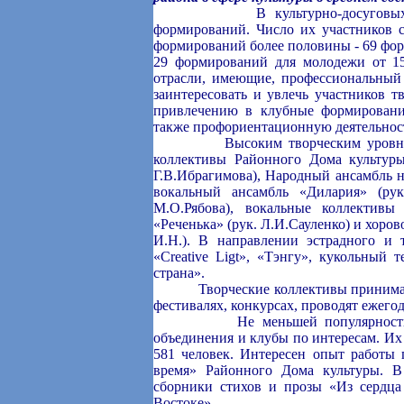
В культурно-досуговых учреж
формирований. Число их участников с
формирований более половины - 69 форм
29 формирований для молодежи от 1
отрасли, имеющие, профессиональный
заинтересовать и увлечь участников т
привлечению в клубные формирования
также профориентационную деятельнос
Высоким творческим уровнем и 
коллективы Районного Дома культуры
Г.В.Ибрагимова), Народный ансамбль н
вокальный ансамбль «Дилария» (рук
М.О.Рябова), вокальные коллективы
«Реченька» (рук. Л.И.Сауленко) и хоро
И.Н.). В направлении эстрадного и 
«Creative Ligt», «Тэнгу», кукольный
страна».
Творческие коллективы принимают 
фестивалях, конкурсах, проводят ежего
Не меньшей популярностью сре
объединения и клубы по интересам. Их 
581 человек. Интересен опыт работы
время» Районного Дома культуры. 
сборники стихов и прозы «Из сердца
Востоке».