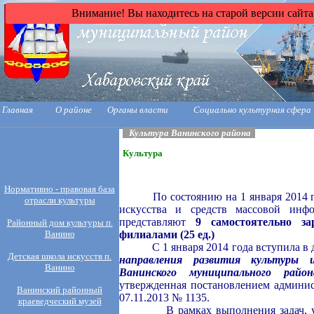
Внимание! Вы находитесь на старой версии сайта
Главная
О районе
Органы власти
Социально культурная сфера
Культура Ванинского района
Культура
Нормативно - правовая база
По состоянию на 1 января 2014 
отрасли культуры
искусства и средств массовой инф
представляют
9 самостоятельно з
Районный дом культуры п.
Ванино
филиалами (25 ед.)
С 1 января 2014 года вступила в 
Детская школа искусств п.
направления развития культуры и
Ванино
Ванинского муниципального райо
утвержденная постановлением админи
Ванинский районный
07.11.2013 № 1135.
краеведческий музей
В рамках выполнения задач, уста