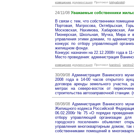
извещение
документация
Протокол (
oktyabrskii
)
24/11/08
Уважаемые собственники жилы
В связи с тем, что собственники помещен
Портовая, Матросова, Октябрьская, Горь
Московская, Нахимова, Хабаровская, Ам
Пионерская, Школьная, Мучка, Мира и 
управления этими домами, то администра
конкурс по отбору управляющей органи
жилищном фонде.
Конкурс назначен на 22.12.2008т года в 11-
Место проведения: администрация Ванинск
извещение
документация
Протокол
(
vanino1
vanino2
30/09/08
Администрация Ванинского муниц
2008 года в 14-00 часов открытого аук
договора аренды земельного участка, р
метрах на северо-восток от пересечен
строительства автозаправочной станции. (
08/08/08
Администрация Ванинского муниц
Жилищного кодекса Российской Федерации
06.02.2006г № 75 «О порядке проведения
отбору управляющей организации для 
городского поселения» объявляет отк
управления многоквартирным домом, так к
собственниками помещений в многокварт