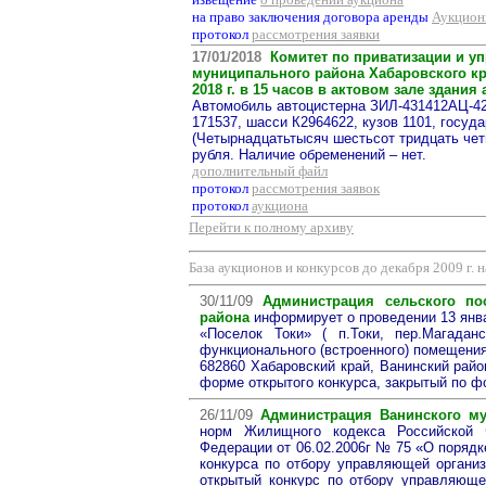
на право заключения договора аренды
Аукцион
протокол
рассмотрения заявки
17/01/2018
Комитет по приватизации и у
муниципального района Хабаровского к
2018 г. в 15 часов в актовом зале здан
Автомобиль автоцистерна ЗИЛ-431412АЦ-42-
171537, шасси К2964622, кузов 1101, госуд
(Четырнадцатьтысяч шестьсот тридцать четы
рубля. Наличие обременений – нет.
дополнительный файл
протокол
рассмотрения заявок
протокол
аукциона
Перейти к полному архиву
База аукционов и конкурсов до декабря 2009 г. 
30/11/09
Администрация сельского пос
района
информирует о проведении 13 янва
«Поселок Токи» ( п.Токи, пер.Магадан
функционального (встроенного) помещения
682860 Хабаровский край, Ванинский райо
форме открытого конкурса, закрытый по 
26/11/09
Администрация Ванинского му
норм Жилищного кодекса Российской 
Федерации от 06.02.2006г № 75 «О порядк
конкурса по отбору управляющей органи
открытый конкурс по отбору управляюще