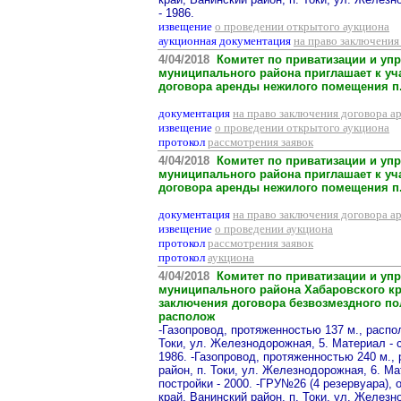
- 1986.
извещение
о проведении открытого аукциона
аукционная документация
на право заключения
4/04/2018
Комитет по приватизации и уп
муниципального района приглашает к уч
договора аренды нежилого помещения п.В
документация
на право заключения договора а
извещение
о проведении открытого аукциона
протокол
рассмотрения заявок
4/04/2018
Комитет по приватизации и уп
муниципального района приглашает к уч
договора аренды нежилого помещения п.В
документация
на право заключения договора а
извещение
о проведении аукциона
протокол
рассмотрения заявок
протокол
аукциона
4/04/2018
Комитет по приватизации и уп
муниципального района Хабаровского кр
заключения договора безвозмездного по
располож
-Газопровод, протяженностью 137 м., распо
Токи, ул. Железнодорожная, 5. Материал - с
1986. -Газопровод, протяженностью 240 м.,
район, п. Токи, ул. Железнодорожная, 6. Ма
постройки - 2000. -ГРУ№26 (4 резервуара),
край, Ванинский район, п. Токи, ул. Железн