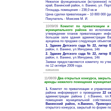
Нежилое функциональное (встроенное) п
край, Ванинский район, п. Ванино, ул. Пор
Площадь помещения – 238,0 кв.м
Цена сделки приватизации – 10 800 000 (д
Покупатель - Моисеев М. И.
10/09/09
Комитет по приватизации и
муниципального района
во исполнени
утверждении планов приватизации» инфо
большом зале здания администрации Ван
аукциона по продаже следующих объектов
1. Здание Детского сада № 22, литер 
район, п. Ванино, ул.Мичурина, 14б
2. Здание Детского сада № 22, литер В
район, п. Ванино, ул.Мичурина, 14б
Заявки предоставляются комитету по ут
по 12 октября 2009 года.
извещение
11
/0
8
/09
Два открытых конкурса, закрыт
аренды нежилого помещения муниципал
1.
Комитет по приватизации и управлен
района информирует о проведении
22 с
администрации района ( п.Ванино, пл
помещения муниципальной собственн
Ванинский район, п.Ванино, Приморс
открытого конкурса, закрытый по форме п