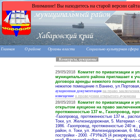
Внимание! Вы находитесь на старой версии сайта
Главная
О районе
Органы власти
Социально культурная сфера
Конкурсы, аукционы
29/05/2018
Комитет по приватизации и у
муниципального района приглашает к уч
договора аренды нежилого помещения п.В
нежилое помещение п.Ванино, ул.Портовая, 
аукционная документация
на право заключения
извещение
о проведении открытого аукциона
28/05/2018
Комитет по приватизации и у
открытом аукционе на право заключения
протяженностью 137 м., Газопровод, про
-Газопровод, протяженностью 137 м., распо
Токи, ул. Железнодорожная, 5. Материал - с
1986. -Газопровод, протяженностью 240 м.,
район, п. Токи, ул. Железнодорожная, 6. Ма
постройки - 2000. -ГРУ№26 (4 резервуара),
край, Ванинский район, п. Токи, ул. Железн