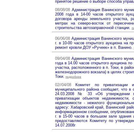
принятое решение о выборе способа упра
08/08/08
Администрация Ванинского муниц
2008 года в 14-00 часов открытого аук
договора аренды земельного участка, р
метрах на северо-восток от пересечен
строительства автозаправочной станции.
п
06/06/08
Администрация Ванинского муниц
г. в 10-00 часов открытого аукциона на 
ремонт кровли ДОУ «Ручеек» в п. Ванино.
09/04/08
Администрация Ванинского муниц
года в 14.00 часов открытого аукциона п
участка, расположенного в п. Токи, в рай
железнодорожного вокзала) в целях строи
Токи.
подробнее
02//04/08
Комитет по приватизации и 
муниципального района сообщает, что в 
24.03.2008 № 33 «Об утверждении пл
приватизации объектов недвижимости, 
недвижимости - нежилого функционально
адресу: Хабаровский край, Ванинский район
информационном сообщении, опубликованно
г. в 15-00 часов в большом зале здания
предоставляются Комитету по утвержде
14.07.2008г