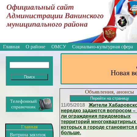
Вкл
Версия для слабовидящих:
Изображе
Главная
О районе
ОМСУ
Социально-культурная сфера
Новая в
Объявления, анонсы
11/05/2018
Жители Хабаровско
нередко задаются вопросом –
ли ограждения придомовых
территорий многоквартирных
Главная
которых в городе становится 
больше.
Витрина закупок