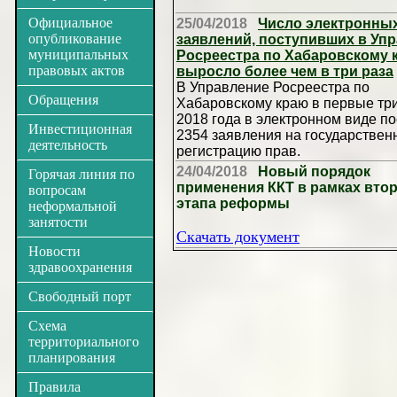
Официальное
25/04/2018
Число электронны
опубликование
заявлений, поступивших в Уп
муниципальных
Росреестра по Хабаровскому 
правовых актов
выросло более чем в три раза
В Управление Росреестра по
Обращения
Хабаровскому краю в первые тр
2018 года в электронном виде п
Инвестиционная
2354 заявления на государствен
деятельность
регистрацию прав.
24/04/2018
Новый порядок
Горячая линия по
применения ККТ в рамках вто
вопросам
этапа реформы
неформальной
занятости
Скачать документ
Новости
здравоохранения
Свободный порт
Схема
территориального
планирования
Правила