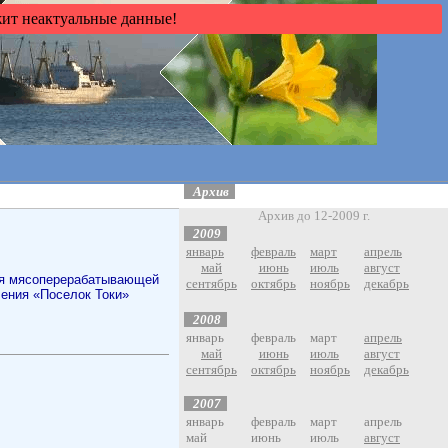
жит неактуальные данные!
А
рхив
Архив до 12-2009 г.
2009
январь
февраль
март
апрель
май
июнь
июль
август
сентябрь
октябрь
ноябрь
декабрь
2008
январь
февраль
март
апрель
май
июнь
июль
август
сентябрь
октябрь
ноябрь
декабрь
2007
январь
февраль
март
апрель
май
июнь
июль
август