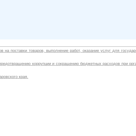
ов на поставки товаров, выполнение работ, оказание услуг для госуда
 предотвращению коррупции и сокращению бюджетных расходов при орга
аровского края.