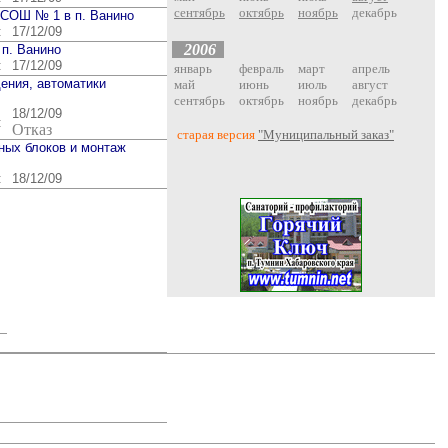
сентябрь
октябрь
ноябрь
декабрь
 СОШ № 1 в п. Ванино
:
17/12/09
200
6
 п. Ванино
:
17/12/09
январь
февраль
март
апрель
щения, автоматики
май
июнь
июль
август
сентябрь
октябрь
ноябрь
декабрь
18/12/09
:
Отказ
старая версия
"Муниципальный заказ"
ных блоков и монтаж
:
18/12/09