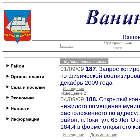
Муниципальный
Главная
заказ
Муниципальный заказ
Район
01/09/09
187
. Запрос котир
по физической военизирован
Органы власти
декабрь 2009 года
Села и поселки
Извещение
Извещение 2
Экономика
04/09/09
188.
Открытый конк
нежилого помещения муниц
Новости
расположенного по адресу:
Информация
район, п.Токи, ул. 65 Лет О
184,4 в форме открытого ко
Извещение
Документация