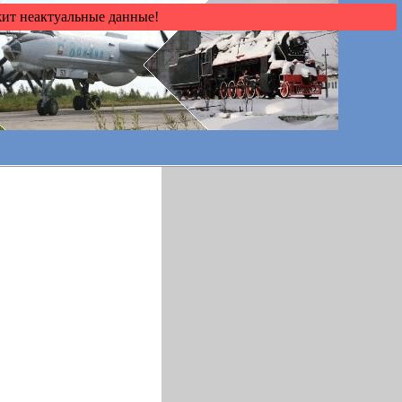
жит неактуальные данные!