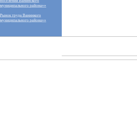
поселений Ванинского
муниципального района»»
Рынок труда Ванинкого
муниципального района»»