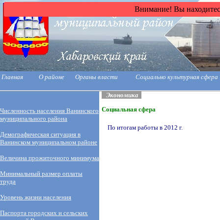
Внимание! Вы находитесь
Главная
О районе
Органы власти
Социально культурная сфера
Экономика
Социальная сфера
Численность населения Ванинского
муниципального района
По итогам работы в 2012 г.
Демографическая ситуация в
Ванинском муниципальном районе
Величина прожиточного минимума
Минимальный размер оплаты
труда
Уровень жизни населения
Паспорта городских и сельских