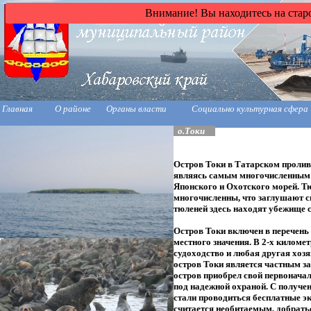
Внимание! Вы находитесь на старо
Главная
О районе
Органы власти
Социально культурная сфера
о.Токи
Остров Токи в Татарском пролив
являясь самым многочисленным
Японского и Охотского морей. Т
многочисленны, что заглушают 
тюленей здесь находят убежище 
Остров Токи включен в перечен
местного значения. В 2-х киломе
судоходство и любая другая хозя
остров Токи является частным з
остров приобрел свой первонача
под надежной охраной. С получен
стали проводиться бесплатные э
считается необитаемым, добратьс