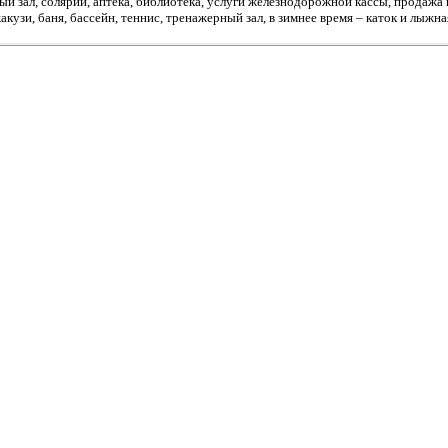
й зал, солярий, аптека, библиотека, услуги железнодорожной кассы, продажа
акузи, баня, бассейн, теннис, тренажерный зал, в зимнее время – каток и лыжна