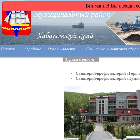
Внимание! Вы находитесь
Главная
О районе
Органы власти
Социально культурная сфера
Туризм в районе
Санаторий-профилакторий «Горяч
Санаторий-профилакторий «Тумни