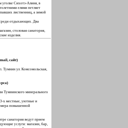
 уголке Сихотэ-Алиня, в
толетними елями петляет
опавших лиственниц, а зимой
 среди отдыхающих. Два
агазин, столовая санатория,
ские изделия.
mail, сайт)
п. Тумнин ул. Комсомольская,
урса)
ии Тумнинского минерального
 3-х местные, уютные и
номера повышенной
нтре санатория ведут прием
ующие услуги: магазин, бар,