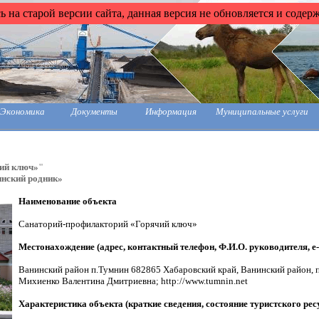
 на старой версии сайта, данная версия не обновляется и содер
Экономика
Документы
Информация
Муниципальные услуги
ий ключ»
"
нский родник»
Наименование объекта
Санаторий-профилакторий «Горячий ключ»
Местонахождение (адрес, контактный телефон, Ф.И.О. руководителя, e-
Ванинский район п.Тумнин 682865 Хабаровский край, Ванинский район, п.
Михиенко Валентина Дмитриевна; http://www.tumnin.net
Характеристика объекта (краткие сведения, состояние туристского ре