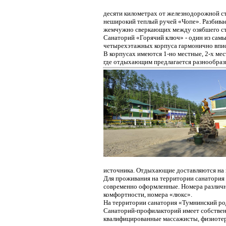
десяти километрах от железнодорожной ст
неширокий теплый ручей «Чопе». Разбивае
жемчужно сверкающих между озябшего с
Санаторий «Горячий ключ» - один из сам
четырехэтажных корпуса гармонично впис
В корпусах имеются 1-но местные, 2-х мес
где отдыхающим предлагается разнообразн
источника. Отдыхающие доставляются на
Для проживания на территории санатория 
современно оформленные. Номера различн
комфортности, номера «люкс».
На территории санатория «Тумнинский род
Санаторий-профилакторий имеет собственн
квалифицированные массажисты, физиотер