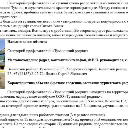
Санаторий-профилакторий «Горячий ключ» расположен в живописнейшем
анции Тумнин, в изумительном по красоте горном распадке. Между сопок со с
тся на рукова, пробивая себе путь меж берегов, осенью усыпанных иголками 
тарого леса…
ых больших на тумнинском источнике - заслуженно пользуется популярностью
ались в ландшафт сопок Сихотэ-Алиня.
тные, люкс номера. Все номера с удобствами. Во втором корпусе расположен м
ое меню 3-х разового питания, также каждый день свежая выпечка и кондитер
Наименование объекта
Санаторий-профилакторий «Тумнинский родник»
Местонахождение (адрес, контактный телефон, Ф.И.О. руководителя, e-
Ванинский район п.Тумнин 682865, Хабаровский край, Ванинский район, 
27; +7 (42137) 2-05-72; Долгов Сергей Яковлевич
Характеристика объекта (краткие сведения, состояние туристского рес
Санаторий-профилакторий «Тумнинский родник» находится на территор
 источник маршрутным автобусом ООО «Тумнинский родник».
построены двухэтажные корпуса, рассчитанные на 115 человек. Комнаты 1, 2,
ых категорий: простые номера, рассчитанные на 2-3 человека, улучшенные, 
ник» для отдыхающих работает столовая (3-х разовое питание).
ый корпус на 15 ванн для проведения лечебных процедур. В медицинском це
апевты. На территории санатория «Тумнинский родник» предоставляются след