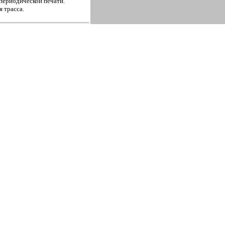
 периодической печати.
я трасса.