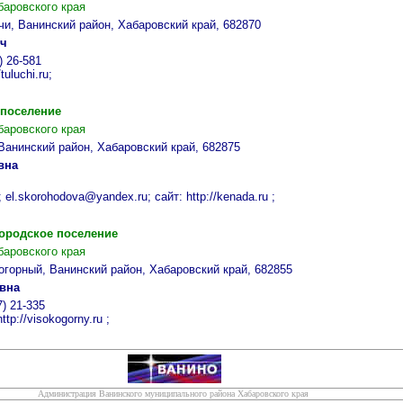
баровского края
учи, Ванинский район, Хабаровский край, 682870
ич
) 26-581
tuluchi.ru;
 поселение
баровского края
, Ванинский район, Хабаровский край, 682875
вна
 el.skorohodova@yandex.ru; сайт: http://kenada.ru ;
ородское поселение
баровского края
когорный, Ванинский район, Хабаровский край, 682855
овна
7) 21-335
tp://visokogorny.ru ;
Администрация Ванинского муниципального района Хабаровского края