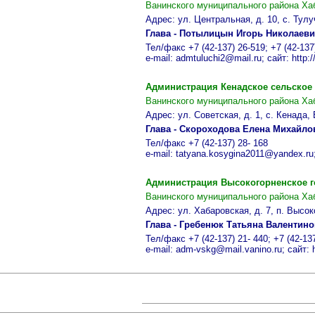
Ванинского муниципального района Ха
Адрес: ул. Центральная, д. 10, с. Тул
Глава - Потылицын Игорь Николаев
Тел/факс +7 (42-137) 26-519; +7 (42-137
e-mail: admtuluchi2@mail.ru; сайт: http://
Администрация
Кенадское
сельское
Ванинского муниципального района Ха
Адрес: ул. Советская, д. 1, с. Кенада
Глава - Скороходова Елена Михайло
Тел/факс +7 (42-137) 28- 168
e-mail: tatyana.kosygina2011@yandex.ru;
Администрация
Высокогорненское
г
Ванинского муниципального района Ха
Адрес: ул. Хабаровская, д. 7, п. Высо
Глава - Гребенюк Татьяна Валентин
Тел/факс +7 (42-137) 21- 440; +7 (42-13
e-mail: adm-vskg@mail.vanino.ru; сайт: ht