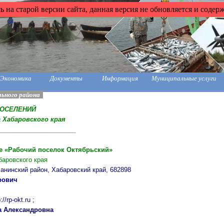
 на старой версии сайта, данная версия не обновляется и содер
Экономика
Документы
Информация
Муниципальные услуги
ьного района
ПОСЕЛЕНИЙ
 Хабаровского края
______________________
е «Рабочий поселок
Октябрьский
»
баровского края
 Ванинский район, Хабаровский край, 682898
рович
//rp-okt.ru ;
а Александровна