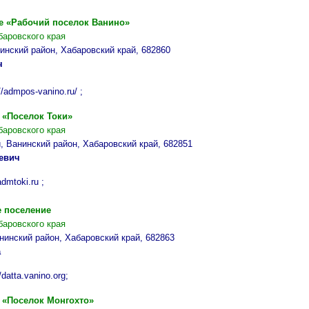
е «Рабочий поселок
Ванино
»
баровского края
нинский район, Хабаровский край, 682860
ч
//admpos-vanino.ru/ ;
е «Поселок
Токи
»
баровского края
и, Ванинский район, Хабаровский край, 682851
евич
dmtoki.ru ;
 поселение
баровского края
анинский район, Хабаровский край, 682863
а
/datta.vanino.org;
е «Поселок
Монгохто
»