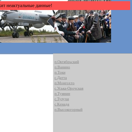
жит неактуальные данные!
п.Октябрьский
п.Ванино
п.Токи
с.Датта
п.Монгохто
с.Уська-Орочская
п.Тумнин
с.Тулучи
с.Кенада
п.Высокогорный