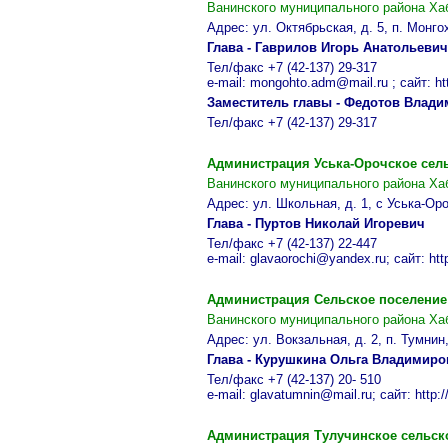
Ванинского муниципального района Ха
Адрес: ул. Октябрьская, д. 5, п. Монг
Глава - Гаврилов Игорь Анатольевич
Тел/факс +7 (42-137) 29-317
e-mail: mongohto.adm@mail.ru ; сайт: ht
Заместитель главы - Федотов Влад
Тел/факс +7 (42-137) 29-317
Администрация
Уська-Орочское
сель
Ванинского муниципального района Ха
Адрес: ул. Школьная, д. 1, с Уська-Ор
Глава - Пуртов Николай Игоревич
Тел/факс +7 (42-137) 22-447
e-mail: glavaorochi@yandex.ru; сайт: htt
Администрация Сельское поселени
Ванинского муниципального района Ха
Адрес: ул. Вокзальная, д. 2, п. Тумни
Глава - Курушкина Ольга Владимиро
Тел/факс +7 (42-137) 20- 510
e-mail: glavatumnin@mail.ru; сайт: http:
Администрация
Тулучинское
сельск