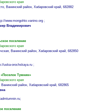
баровского края
охто, Ванинский район, Хабаровский край, 682882
tp://www.mongohto.vanino.org ;
имир Владимирович
ское поселение
баровского края
очская, Ванинский район, Хабаровский край, 682850
p://uska-orochskaya.ru ;
е «Поселок
Тумнин
»
баровского края
н, Ванинский район, Хабаровский край, 682865
вна
//admtumnin.ru;
ое поселение