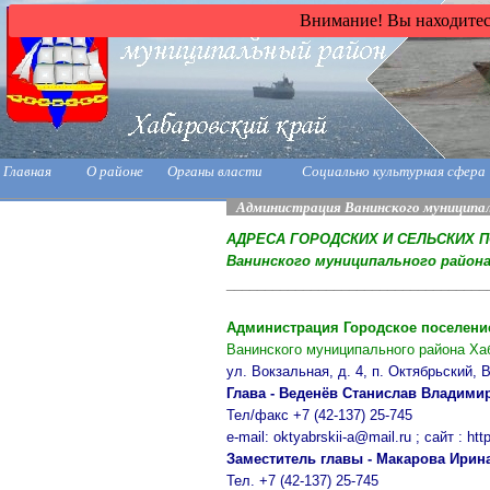
Внимание! Вы находитесь
Главная
О районе
Органы власти
Социально культурная сфера
Администрация Ванинского муниципал
АДРЕСА ГОРОДСКИХ И СЕЛЬСКИХ 
Ванинского муниципального района
__________________________________
Администрация Городское поселени
Ванинского муниципального района Ха
ул. Вокзальная, д. 4, п. Октябрьский,
Глава - Веденёв Станислав Владими
Тел/факс +7 (42-137) 25-745
e-mail: oktyabrskii-a@mail.ru ; сайт : http:
Заместитель главы - Макарова Ирин
Тел. +7 (42-137) 25-745