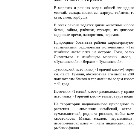
В морских и речных водах, общей площадью 2
минтай, сельдь, пилингас, хариус, таймень,
кета, сима, горбуша.
В лесах района водятся дикие животные и боро
белки, зайцы, рябчики, глухари; из дикоро
кедровые орехи, папоротник, черемша.
Природные богатства района характеризуют
термальными радоновыми источниками «Те
лежбище ластоногих на острове Токи, рели
Силантьева с лежбищем морских львов; 
«Тумнинский», «Верхне – Тумнинский».
Тумнинский источник ( «Горячий ключ») терма
км. от ст. Тумнин, абсолютная его высота 28
показателям близок к термальным водам извес
+ 41 град.
Источник «Теплый ключ» расположен у правог
источнику «Горячий ключ» температура воды +
На территории национального природного п
растения – лимонник китайский, астра 
сумахолистный, родиола розовая, любка кам
хвостоносец Маака, махаон, переливница
перепончатокрылые – пчела индийская; птиц
рыбный филин.