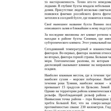
то настороженность. Точно кто-то неведом
лодками. В глубине бухты впадала небольшая 
домик. Присутствие людей несколько смягча
появлялся флагман российского флота фрег
затоплен в соседней бухте, где покоится и пон
Своё нынешнее название бухта Ванино полу
описавшего залив и ближайшие к нему подступ
За последние миллионы лет климат региона м
находки в районе бухты Сизиман, где име
субтропического климата. Этот уникальный па
Сегодняшний температурный и влажностный
факторов. Во-первых, фактора наличия относи
во-вторых, фактора горной страны. Большая ч
моря. Тектонические разломы, по которым 
диспозиций оказывают влияние на направлен
осадков.
Наиболее влажным местом, где в течение тре
наиболее сухим – морское побережье. Наиб
течении реки Тумнин, наиболее низкие – н
превышает 15 градусов по Цельсию. Зимой 
Однако на территории района климатическая 
рельефа. Преобладающий рельеф района –
Наивысшая точка района – гора Командная (
хребта Большой Кит, что на северо-запад
протяжённостью свыше 230 километров. Гидр
более 11 тысяч рек и ручьёв.