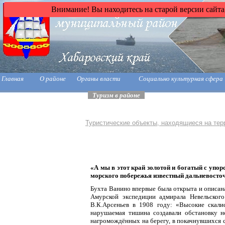
Внимание! Вы находитесь на старой версии сайта
Главная
О районе
Органы власти
Социально культурная сфера
Туризм в районе
Туристические объекты, находящиеся на тер
«А мы в этот край золотой и богатый с упо
морского побережья известный дальневосто
Бухта Ванино впервые была открыта и описана
Амурской экспедиции адмирала Невельского
В.К.Арсеньев в 1908 году: «Высокие скали
нарушаемая тишина создавали обстановку н
нагромождённых на берегу, в покачнувшихся с