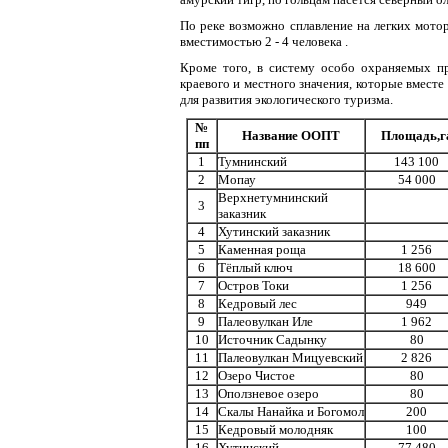
По реке возможно сплавление на легких мот
вместимостью 2 - 4 человека .
Кроме того, в систему особо охраняемых п
краевого и местного значения, которые вмест
для развития экологического туризма.
№
Название ООПТ
Площадь,г
пп
1
Тумнинский
143 100
2
Мопау
54 000
Верхнетумнинский
3
заказник
4
Хутинский заказник
5
Каменная роща
1 256
6
Тёплый ключ
18 600
7
Остров Токи
1 256
8
Кедровый лес
949
9
Палеовулкан Иле
1 962
10
Источник Садынку
80
11
Палеовулкан Мицуевский
2 826
12
Озеро Чистое
80
13
Оползневое озеро
80
14
Скалы Нанайка и Богомол
200
15
Кедровый молодняк
100
16
Хутинский
77 480