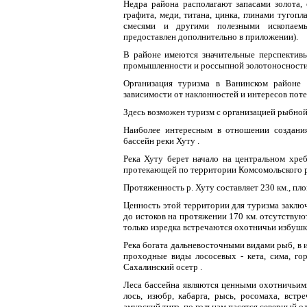
Недра района располагают запасами золота, 
графита, меди, титана, цинка, глинами тугоп
смесями и другими полезными ископаем
предоставлен дополнительно в приложении).
В районе имеются значительные перспектив
промышленности и россыпной золотоносности
Организация туризма в Ванинском районе 
зависимости от наклонностей и интересов пот
Здесь возможен туризм с организацией рыбной 
Наиболее интересным в отношении создания
бассейн реки Хуту .
Река Хуту берет начало на центральном хреб
протекающей по территории Комсомольского р
Протяженность р. Хуту составляет 230 км., пло
Ценность этой территории для туризма заключа
до истоков на протяжении 170 км. отсутствуют
только изредка встречаются охотничьи избушки
Река богата дальневосточными видами рыб, в и
проходные виды лососевых - кета, сима, го
Сахалинский осетр .
Леса бассейна являются ценными охотничьим
лось, изюбр, кабарга, рысь, росомаха, встр
амурский тигр, по гольцам пасется северный ол