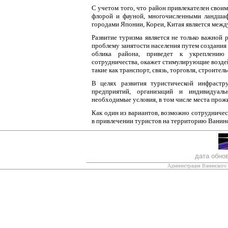
С учетом того, что район привлекателен сво
флорой и фауной, многочисленными ландшаф
городами Японии, Кореи, Китая является меж
Развитие туризма является не только важной 
проблему занятости населения путем создания 
облика района, приведет к укреплению 
сотрудничества, окажет стимулирующие воздей
такие как транспорт, связь, торговля, строител
В целях развития туристической инфрастр
предприятий, организаций и индивидуал
необходимые условия, в том числе места прож
Как один из вариантов, возможно сотрудниче
в привлечении туристов на территорию Ванинс
дата обно
Администрация Ванинского 