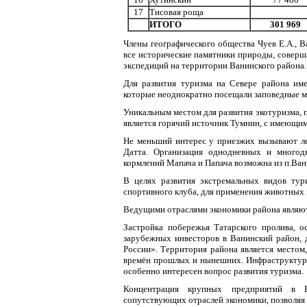
17
Тисовая роща
ИТОГО
301 969
Члены географического общества Чуев Е.А., В
все исторические памятники природы, соверш
экспедиций на территории Ванинского района.
Для развития туризма на Севере района им
которые неоднократно посещали заповедные ме
Уникальным местом для развития экотуризма, 
является горячий источник Тумнин, с имеющим
Не меньший интерес у приезжих вызывают лег
Датта. Организация однодневных и многод
кормлений Мапача и Папача возможна из п.Ван
В целях развития экстремальных видов тур
спортивного клуба, для применения животных
Ведущими отраслями экономики района являют
Застройка побережья Татарского пролива, 
зарубежных инвесторов в Ванинский район, 
России». Территория района является местом, 
времён прошлых и нынешних. Инфраструктурн
особенно интересен вопрос развития туризма.
Концентрация крупных предприятий в В
сопутствующих отраслей экономики, позволяя 