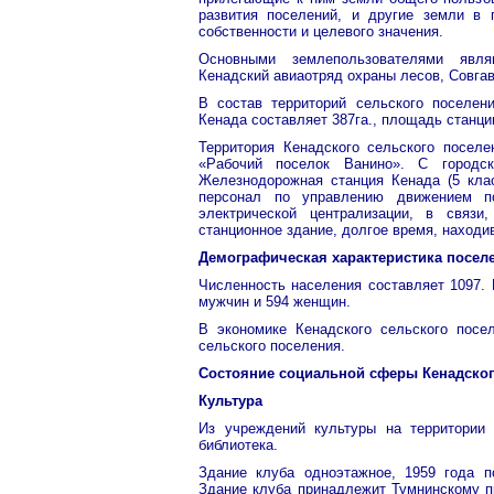
развития поселений, и другие земли в 
собственности и целевого значения.
Основными землепользователями явля
Кенадский авиаотряд охраны лесов, Совгав
В состав территорий сельского поселен
Кенада составляет 387га., площадь станции
Территория Кенадского сельского поселе
«Рабочий поселок Ванино». С городск
Железнодорожная станция Кенада (5 клас
персонал по управлению движением п
электрической централизации, в связ
станционное здание, долгое время, находи
Демографическая характеристика посел
Численность населения составляет 1097. 
мужчин и 594 женщин.
В экономике Кенадского сельского посе
сельского поселения.
Состояние социальной сферы Кенадског
Культура
Из учреждений культуры на территории 
библиотека.
Здание клуба одноэтажное, 1959 года по
Здание клуба принадлежит Тумнинскому пр