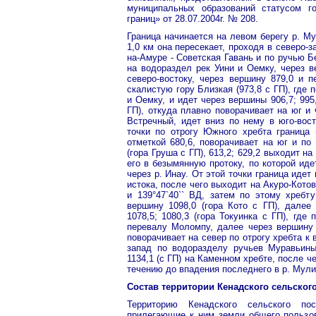
муниципальных образований статусом го
границ» от 28.07.2004г. № 208.
Граница начинается на левом берегу р. Мул
1,0 км она пересекает, проходя в северо
на-Амуре - Советская Гавань и по ручью Б
на водораздел рек Уини и Оемку, через в
северо-востоку, через вершину 879,0 и 
скалистую гору Близкая (973,8 с ГП), где 
и Оемку, и идет через вершины 906,7; 995,8
ГП), откуда плавно поворачивает на юг и 
Встречный, идет вниз по нему в юго-вос
точки по отрогу Южного хребта граница
отметкой 680,6, поворачивает на юг и по
(гора Груша с ГП), 613,2; 629,2 выходит н
его в безымянную протоку, по которой иде
через р. Инау. От этой точки граница идет
истока, после чего выходит на Акуро-Кото
и 139°47`40`` ВД, затем по этому хребт
вершину 1098,0 (гора Кото с ГП), далее 
1078,5; 1080,3 (гора Токуинка с ГП), где
перевалу Моломпу, далее через вершину 
поворачивает на север по отрогу хребта к 
запад по водоразделу ручьев Муравьины
1134,1 (с ГП) на Каменном хребте, после ч
течению до впадения последнего в р. Мули
Состав территории Кенадского сельског
Территорию Кенадского сельского по
прилегающие к ним земли общего пользов