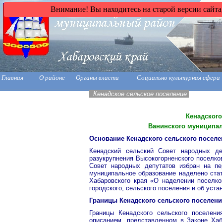
Внимание! Вы находитесь на старой версии сайта
Главная
О районе
Органы власти
Социально культурная сфера
Кенадское сельское поселение
Кенадского
Ванинского муниципал
Основание Кенадского сельского посел
Кенадский сельский Совет народных де
разукрупнения Высокогорненского поселко
Совет народных депутатов избран на пе
муниципальное образование наделено стат
Хабаровского края «О наделении поселко
городского, сельского поселения и об устан
Границы Кенадского сельского поселен
Границы Кенадского сельского поселени
описанием, представленном в Законе Хаб