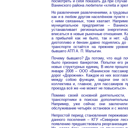
посмотреть и себя показать да при случае
Ванинского района любители «хлеба и зре
Но развлечения развлечениями, а трудовых 
как и в любом другом населённом пункте 
с ними связанных, тоже хватает. Наприм
муниципальное предприятие – Ванинс
устанавливает региональная энергетич
вписаться в новые рыночные отношения. Ка
а прибылей как не было, так и нет. «Д
дизтопливо и бензин давно поднялись до 
транспорте остаётся на прежнем уровн
бывшего АТП А. П. Малыгин.
Почему бывшего? Да потому, что ещё поч
было признано банкротом. Попытки его р
новых структурных единиц. В июле прошло
январе 2008 – ООО «Ванинское пассажир
дорог «Дорожник». Каждое из них возглав
между собою функции, задачи они ост
коллектива и, главное, для пассажиров п
проезда всё же «не может не повыситься». 
Помимо своей основной деятельности, 
транспортники в поисках дополнительн
Например, уже сейчас они заключили
обслуживание четырёх остановок и с желез
Непростой период становления переживаю
данного поселения – КГУ «Северное лес
появлению предшествовала реорганизация 