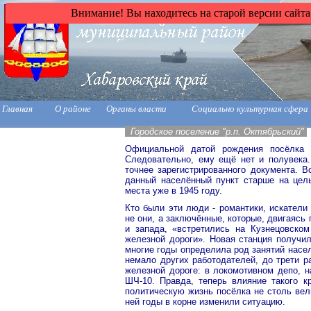
Внимание! Вы находитесь на старой версии сайта
Главная
О районе
Органы власти
Социально культурная сфера
Городское поселение "р.п. Октябрьский"
Официальной датой рождения посёлка О
Следовательно, ему ещё нет и полувека.
точнее зарегистрированного документа. В
данный населённый пункт старше на цел
места уже в 1945 году.
Кто были эти люди - романтики, искатели
не они, а заключённые, которые, двигаяс
и запада, «встретились на Кузнецовско
железной дороги». Новая станция получил
многие годы определила род занятий насел
немало других работодателей, до трети р
железной дороге: в локомотивном депо, н
ШЧ-10. Правда, теперь влияние такого к
политическую жизнь посёлка не столь вел
ней годы в корне изменили ситуацию.