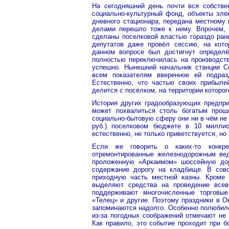
На сегодняшний день почти вся собстве
социально-культурный фонд, объекты элек
дневного стационара, передана местному 
делами перешло тоже к нему. Впрочем, 
сделаны поселковой властью гораздо ран
депутатов даже провёл сессию, на кот
данном вопросе был достигнут определё
полностью переключилась на производств
успешно. Нынешний начальник станции Со
всем показателям вверенное ей подра
Естественно, что частью своих прибыле
делится с посёлком, на территории которо
История других градообразующих предпр
может похвалиться столь богатым про
социально-бытовую сферу они ни в чём не
руб.) поселковом бюджете в 10 миллио
естественно, не только приветствуется, но
Если же говорить о каких-то конкре
отремонтированные железнодорожным вед
проложенную «Аркаимом» шоссейную дор
содержание дорогу на кладбище. В сов
приходную часть местной казны. Кроме 
выделяют средства на проведение всев
поддерживают многочисленные торговые
«Телец» и другие. Поэтому праздники в О
запоминаются надолго. Особенно полюбил
из-за погодных соображений отмечают не 
Как правило, это событие проходит при б