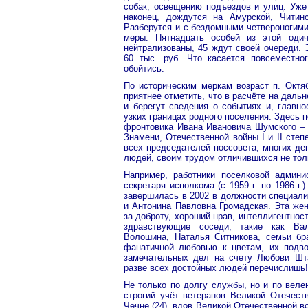
собак, освещению подъездов и улиц. Уже 
наконец, дождутся на Амурской, Читинс
Разберутся и с бездомными четвероногими
меры. Пятнадцать особей из этой оди
нейтрализованы, 45 ждут своей очереди. 
60 тыс. руб. Что касается повсеместно
обойтись.
По историческим меркам возраст п. Октяб
приятнее отметить, что в расчёте на дал
и берегут сведения о событиях и, главн
узких границах родного поселения. Здесь 
фронтовика Ивана Ивановича Шумского – 
Знамени, Отечественной войны I и II степ
всех председателей поссовета, многих деп
людей, своим трудом отличившихся не толь
Например, работники поселковой админи
секретаря исполкома (с 1959 г. по 1986 г
завершилась в 2002 в должности специали
и Антонина Павловна Громадская. Эта же
за доброту, хороший нрав, интеллигентнос
здравствующие соседи, такие как Ва
Волошина, Наталья Ситникова, семьи бр
фанатичной любовью к цветам, их подво
замечательных дел на счету Любови Шта
разве всех достойных людей перечислишь!
Не только по долгу службы, но и по вел
строгий учёт ветеранов Великой Отечеств
Чечне (24), вдов Великой Отечественной вой