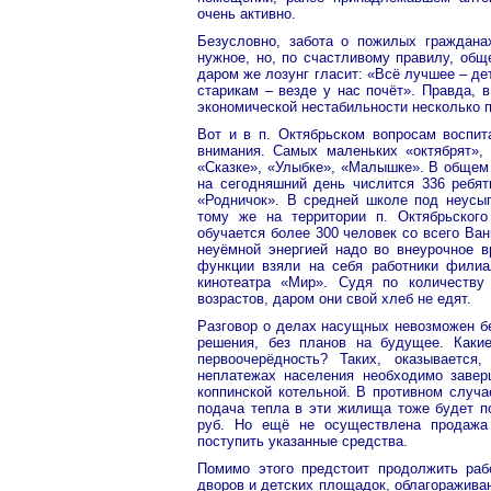
очень активно.
Безусловно, забота о пожилых граждан
нужное, но, по счастливому правилу, общ
даром же лозунг гласит: «Всё лучшее – де
старикам – везде у нас почёт». Правда, 
экономической нестабильности несколько п
Вот и в п. Октябрьском вопросам воспи
внимания. Самых маленьких «октябрят», 
«Сказке», «Улыбке», «Малышке». В общем
на сегодняшний день числится 336 ребя
«Родничок». В средней школе под неусып
тому же на территории п. Октябрьского
обучается более 300 человек со всего Ван
неуёмной энергией надо во внеурочное вр
функции взяли на себя работники филиал
кинотеатра «Мир». Судя по количеству
возрастов, даром они свой хлеб не едят.
Разговор о делах насущных невозможен бе
решения, без планов на будущее. Каки
первоочерёдность? Таких, оказывается
неплатежах населения необходимо завер
коппинской котельной. В противном случа
подача тепла в эти жилища тоже будет по
руб. Но ещё не осуществлена продажа
поступить указанные средства.
Помимо этого предстоит продолжить рабо
дворов и детских площадок, облагоражива