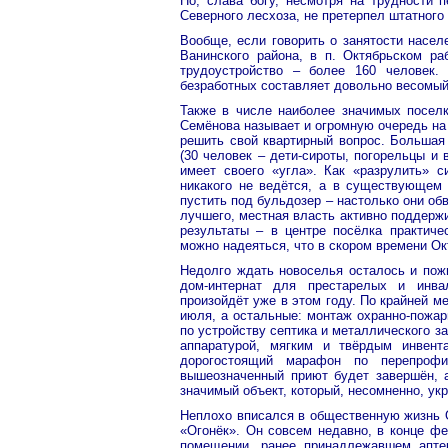
Но, слава богу, несмотря на трудности п
Северного лесхоза, не претерпел штатного
Вообще, если говорить о занятости насел
Ванинского района, в п. Октябрьском ра
трудоустройство – более 160 человек.
безработных составляет довольно весомый
Также в числе наиболее значимых поселк
Семёнова называет и огромную очередь на
решить свой квартирный вопрос. Большая
(30 человек – дети-сироты, погорельцы и
имеет своего «угла». Как «разрулить» с
никакого не ведётся, а в существующем
пустить под бульдозер – настолько они об
лучшего, местная власть активно поддерж
результаты – в центре посёлка практиче
можно надеяться, что в скором времени О
Недолго ждать новоселья осталось и пож
дом-интернат для престарелых и инва
произойдёт уже в этом году. По крайней м
июля, а остальные: монтаж охранно-пожар
по устройству септика и металлического 
аппаратурой, мягким и твёрдым инвент
дорогостоящий марафон по перепрофи
вышеозначенный приют будет завершён, 
значимый объект, который, несомненно, ук
Неплохо вписался в общественную жизнь О
«Огонёк». Он совсем недавно, в конце фе
помещении, ранее принадлежавшем апте