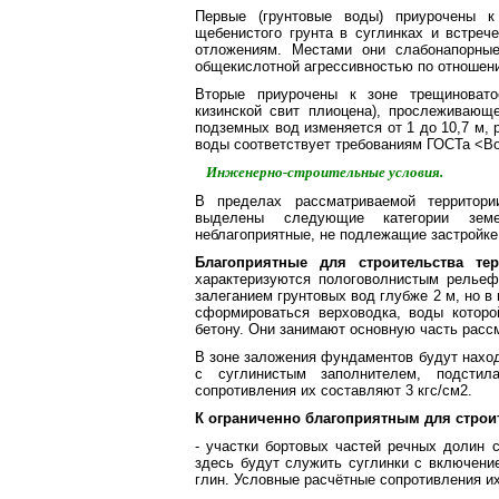
Первые (грунтовые воды) приурочены к
щебенистого грунта в суглинках и встреч
отложениям. Местами они слабонапорные
общекислотной агрессивностью по отношени
Вторые приурочены к зоне трещиновато
кизинской свит плиоцена), прослеживающе
подземных вод изменяется от 1 до 10,7 м, 
воды соответствует требованиям ГОСТа <Во
Инженерно-строительные условия.
В пределах рассматриваемой территори
выделены следующие категории земел
неблагоприятные, не подлежащие застройке
Благоприятные для строительства тер
характеризуются пологоволнистым рельеф
залеганием грунтовых вод глубже 2 м, но в
сформироваться верховодка, воды которо
бетону. Они занимают основную часть расс
В зоне заложения фундаментов будут нахо
с суглинистым заполнителем, подстил
сопротивления их составляют 3 кгс/см2.
К ограниченно благоприятным для стро
- участки бортовых частей речных долин 
здесь будут служить суглинки с включени
глин. Условные расчётные сопротивления их 