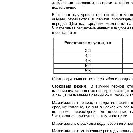
дождевыми паводками, во время которых о
подтопления.
Высшие в году уровни, при которых отмеча
обычно отмечаются в период прохождени
порядка 3,5м над средним меженным на 
Чистоводная расчетные наивысшие уровни 
и составляют:
Расстояние от устья, км
3,3
4,2
4,6
5,2
5,5
Спад воды начинается с сентября и продолж
Стоковый режим.
В зимний период сток
влияния вулканогенных пород, слагающих по
л/сек., минимальный летний -5-10 л/сек. км2
Максимальные расходы воды во время ве
средние годовые, но они в несколько раз
во время прохождения летне-осенних па
Чистоводная приведены в таблицах ниже.
Максимальные расходы воды весеннего пол
Максимальные мгновенные расходы воды до