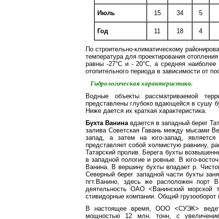
Июль
15
34
5
Год
11
18
4
По строительно-климатическому районирован
температура для проектирования отопления
равны -27°С и - 20°С, а средняя наиболее
отопительного периода в зависимости от по
Гидрологическая характеристика.
Водные объекты рассматриваемой терр
представлены глубоко вдающейся в сушу б
Ниже дается их краткая характеристика.
Бухта Ванина
вдается в западный берег Тат
залива Советская Гавань между мысами Ве
запад, а затем на юго-запад, является
представляет собой холмистую равнину, ра
Татарский пролив. Берега бухты возвышенны
в западной пологие и ровные. В юго-вост
Ванина. В вершину бухты впадает р. Чисто
Северный берег западной части бухты зан
пгт.Ванино, здесь же расположен порт В
деятельность ОАО <Ванинский морской т
стивидорные компании. Общий грузооборот п
В настоящее время, ООО <СУЭК> ведетс
мощностью 12 млн. тонн, с увеличени