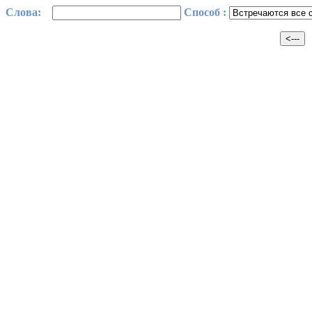
Cлова:
Способ :