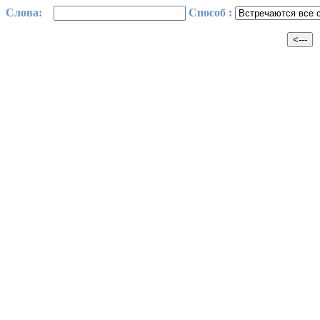
Cлова:
Способ :