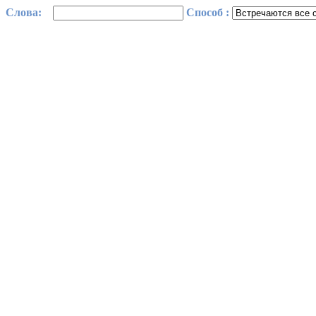
Cлова:
Способ :