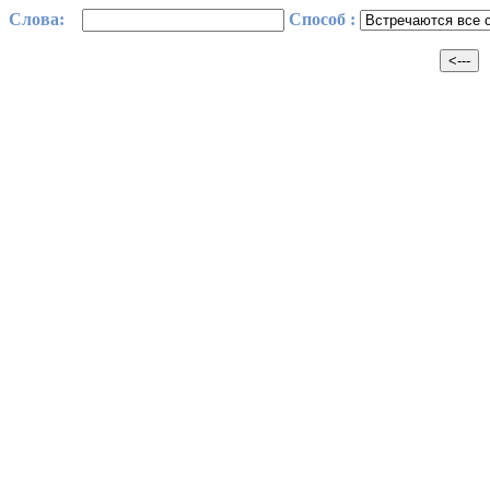
Cлова:
Способ :