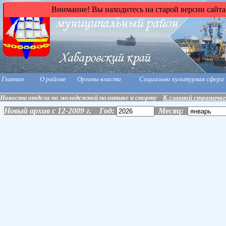
Внимание! Вы находитесь на старой версии сайта
Главная
О районе
Органы власти
Социально культурная сфера
Новости отдела по молодежной политике и спорту
К главной страничке