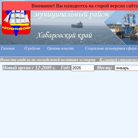
Внимание! Вы находитесь на старой версии сайта
Главная
О районе
Органы власти
Социально культурная сфера
Новости отдела по молодежной политике и спорту
К главной страничке