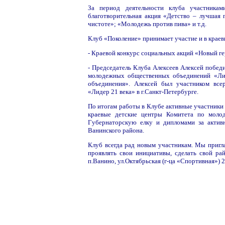
За период деятельности клуба участника
благотворительная акция «Детство – лучшая
чистоте»; «Молодежь против пива» и т.д.
Клуб «Поколение» принимает участие и в крае
- Краевой конкурс социальных акций «Новый ге
- Председатель Клуба Алексеев Алексей победи
молодежных общественных объединений «Лид
объединения». Алексей был участником все
«Лидер 21 века» в г.Санкт-Петербурге.
По итогам работы в Клубе активные участники
краевые детские центры Комитета по молод
Губернаторскую елку и дипломами за активн
Ванинского района.
Клуб всегда рад новым участникам. Мы пригла
проявлять свои инициативы, сделать свой ра
п.Ванино, ул.Октябрьская (г-ца «Спортивная») 25,