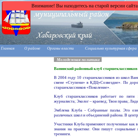
Внимание! Вы находитесь на старой версии сайта
Главная
О районе
Органы власти
Социально культурная сфера
Молодежная политика
Ванинский районный клуб старшеклассников
В 2004 году 10 старшеклассников из школ Ва
смене «Ступени» в КДЦ«Созвездие». По доро
старшеклассников «Поколение».
Клуб старшеклассников работает по пяти
журналиста; Эколог – краевед; Твои права; Лид
Эмблема Клуба - Собранные пазлы. Это озна
различных школ и объединений района. В центре
Участники Клуба применяют полученные как в к
знания на практике. Они пишут социальные 
тренинги.