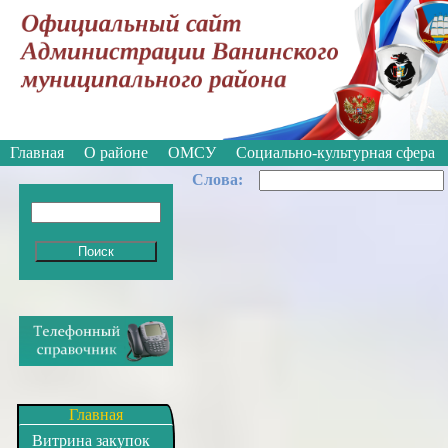
Вкл
Версия для слабовидящих:
Изображе
Главная
О районе
ОМСУ
Социально-культурная сфера
Cлова:
Главная
Витрина закупок