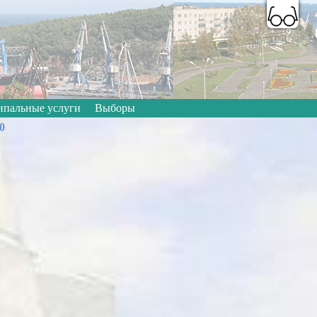
A
A
A
A
A
A
Цветовая схема:
пальные услуги
Выборы
0