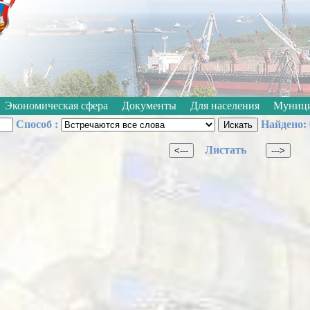
Откл
Черно-белые
Изображения:
Размер шрифта:
A
Экономическая сфера
Документы
Для населения
Муници
Способ :
Найдено: 
Листать