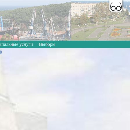
A
A
A
A
A
A
Цветовая схема:
пальные услуги
Выборы
0