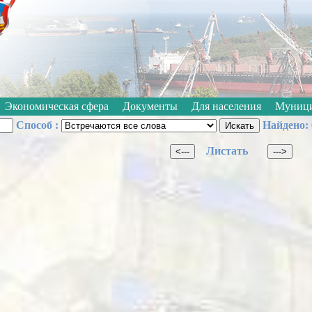
Откл
Черно-белые
Изображения:
Размер шрифта:
A
Экономическая сфера
Документы
Для населения
Муници
Способ :
Найдено: 
Листать