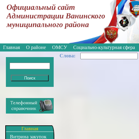
Вкл
Версия для слабовидящих:
Изображе
Главная
О районе
ОМСУ
Социально-культурная сфера
Cлова:
Главная
Витрина закупок