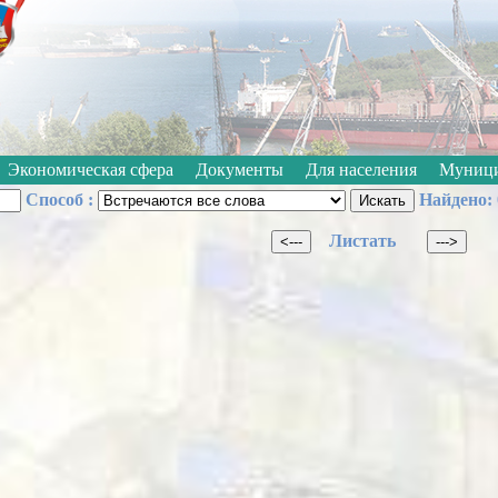
Откл
Черно-белые
Изображения:
Размер шрифта:
A
Экономическая сфера
Документы
Для населения
Муници
Способ :
Найдено: 
Листать