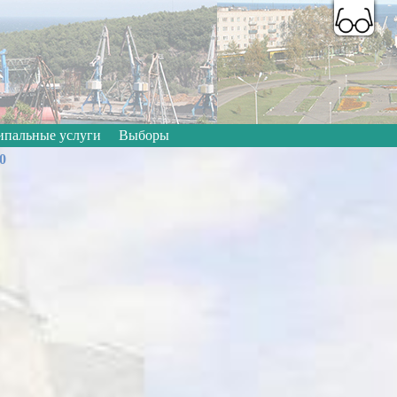
A
A
A
A
A
A
Цветовая схема:
пальные услуги
Выборы
0