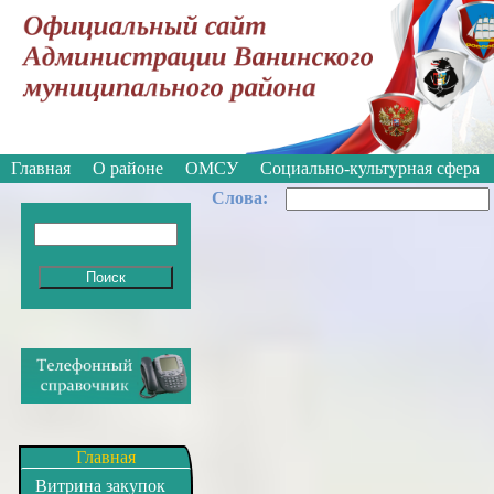
Вкл
Версия для слабовидящих:
Изображе
Главная
О районе
ОМСУ
Социально-культурная сфера
Cлова:
Главная
Витрина закупок